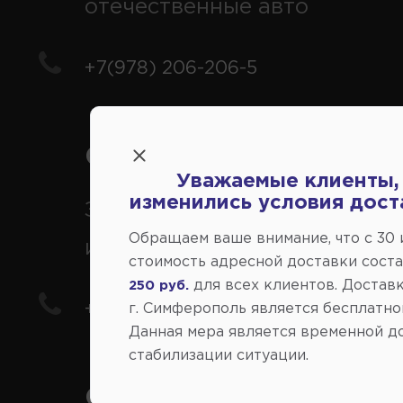
отечественные авто
+7(978) 206-206-5
Справочный центр:
Уважаемые клиенты,
изменились условия дост
Заказ шин, дисков, запчасте
Обращаем ваше внимание, что c 30
иномарки
стоимость адресной доставки сост
для всех клиентов. Доставк
250 руб.
+7(978) 206-206-8
г. Симферополь является бесплатно
Данная мера является временной д
стабилизации ситуации.
Социальные сети: