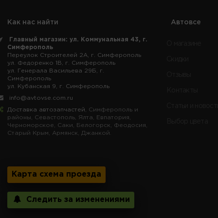
Как нас найти
Автовсе
Главный магазин: ул. Коммунальная 43, г.
О магазине
Симферополь
Переулок Строителей 2А, г. Симферополь
Скидки
ул. Федоренко 1В, г. Симферополь
ул. Генерала Васильева 29Б, г.
Отзывы
Симферополь
ул. Кубанская 9, г. Симферополь
Контакты
info@avtovse.com.ru
Статьи и новост
Доставка автозапчастей
, Симферополь и
районы, Севастополь, Ялта, Евпатория,
Выбор цвета
Черноморское, Саки, Белогорск, Феодосия,
Старый Крым, Армянск, Джанкой.
Карта схема проезда
Следить за изменениями