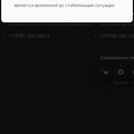
является временной до стабилизации ситуации.
Справочный центр:
Справочный це
Продажа запчастей на отечественные авто
Заказ шин, диско
+7(978) 206-206-5
+7(978) 206-20
Социальные се
и
Розница