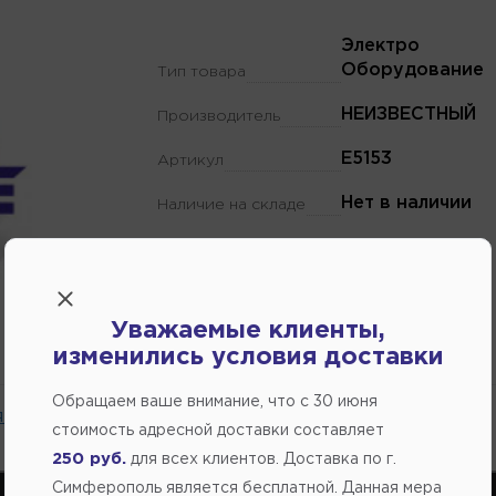
Электро
Оборудование
Тип товара
НЕИЗВЕСТНЫЙ
Производитель
E5153
Артикул
Нет в наличии
Наличие на складе
Уважаемые клиенты,
изменились условия доставки
Обращаем ваше внимание, что c 30 июня
 на сайте.
стоимость адресной доставки составляет
250 руб.
для всех клиентов. Доставка по г.
Симферополь является бесплатной. Данная мера