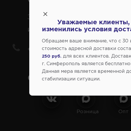
Справочный центр:
Заказ шин, дисков, запчасте
Уважаемые клиенты,
иномарки
изменились условия дост
Обращаем ваше внимание, что c 30
стоимость адресной доставки сост
+7(978) 206-206-8
для всех клиентов. Доставк
250 руб.
г. Симферополь является бесплатно
Данная мера является временной д
Социальные сети:
стабилизации ситуации.
Розница
Опт