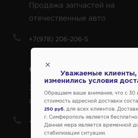
Продажа запчастей на
отечественные авто
+7(978) 206-206-5
Справочный центр:
Уважаемые клиенты,
изменились условия дост
Заказ шин, дисков, запчасте
Обращаем ваше внимание, что c 30
иномарки
стоимость адресной доставки сост
для всех клиентов. Доставк
250 руб.
г. Симферополь является бесплатно
+7(978) 206-206-8
Данная мера является временной д
стабилизации ситуации.