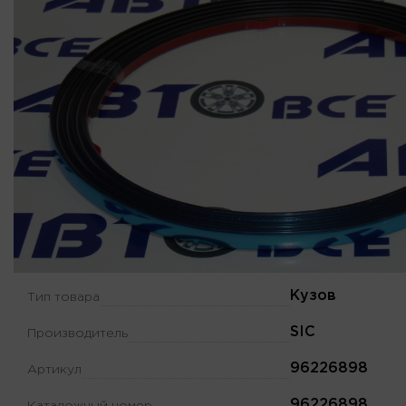
Кузов
Тип товара
SIC
Производитель
96226898
Артикул
96226898