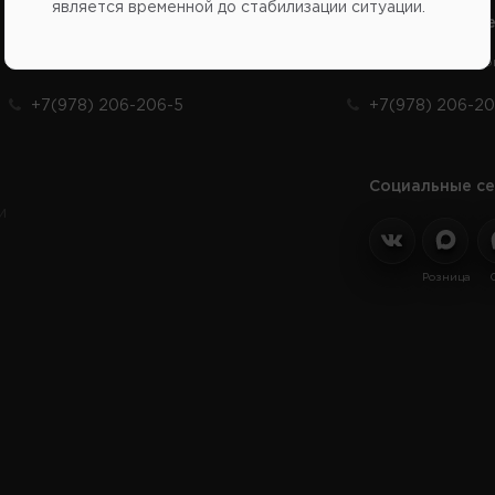
является временной до стабилизации ситуации.
Справочный центр:
Справочный це
Продажа запчастей на отечественные авто
Заказ шин, диско
+7(978) 206-206-5
+7(978) 206-20
Социальные се
и
Розница