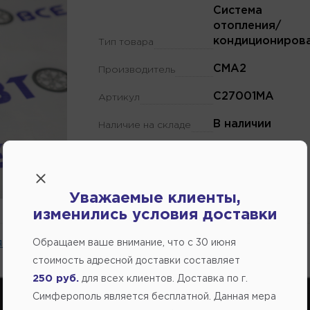
Система
отопления/
кондициониров
Тип товара
CMA2
Производитель
C27001MA
Артикул
В наличии
Наличие на складе
Уважаемые клиенты,
изменились условия доставки
 на сайте.
Обращаем ваше внимание, что c 30 июня
стоимость адресной доставки составляет
250 руб.
для всех клиентов. Доставка по г.
Симферополь является бесплатной. Данная мера