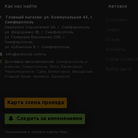
Как нас найти
Автовсе
Главный магазин: ул. Коммунальная 43, г.
О магазине
Симферополь
Переулок Строителей 2А, г. Симферополь
Скидки
ул. Федоренко 1В, г. Симферополь
ул. Генерала Васильева 29Б, г.
Отзывы
Симферополь
ул. Кубанская 9, г. Симферополь
Контакты
info@avtovse.com.ru
Статьи и новост
Доставка автозапчастей
, Симферополь и
районы, Севастополь, Ялта, Евпатория,
Выбор цвета
Черноморское, Саки, Белогорск, Феодосия,
Старый Крым, Армянск, Джанкой.
Карта схема проезда
Следить за изменениями
Принимаем к оплате карты Мир.