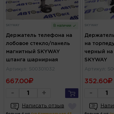
SKYWAY
SKYWAY
В наличии
Держатель телефона на
Держатель
лобовое стекло/панель
на торпед
магнитный SKYWAY
черный на
штанга шарнирная
SKYWAY
Артикул
:
S00301032
Артикул
:
S0
667.00
352.60
-
+
-
Написать отзыв
Напи