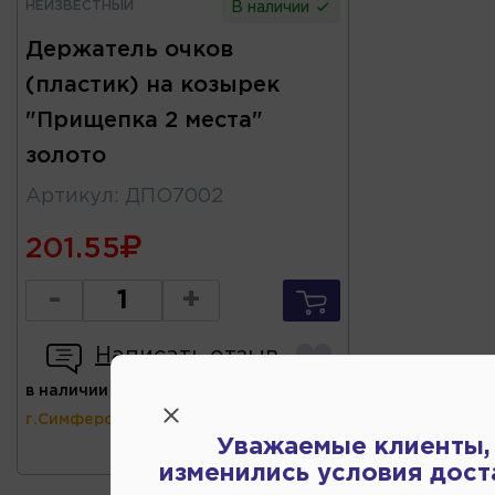
НЕИЗВЕСТНЫЙ
В наличии
Держатель очков
(пластик) на козырек
"Прищепка 2 места"
золото
Артикул
:
ДПО7002
201.55
-
+
Написать отзыв
в наличии
(ул.Коммунальная 43,
г.Симферополь)
Уважаемые клиенты,
изменились условия дост