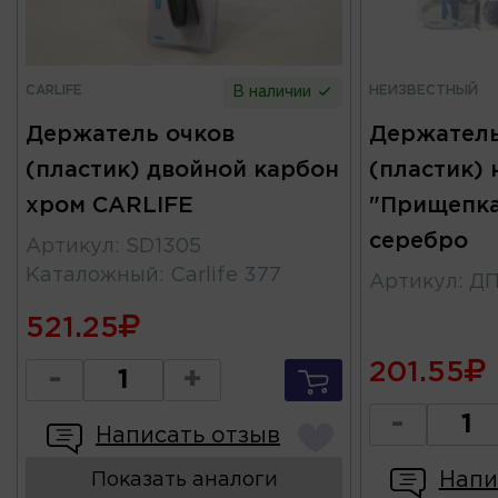
CARLIFE
НЕИЗВЕСТНЫЙ
В наличии
Держатель очков
Держатель
(пластик) двойной карбон
(пластик) 
хром CARLIFE
"Прищепка
серебро
Артикул
:
SD1305
Каталожный
:
Carlife 377
Артикул
:
ДП
521.25
201.55
-
+
-
Написать отзыв
Напи
Показать аналоги