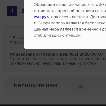
Обращаем ваше внимание, что c 30
1
2
3
4
5
6
7
стоимость адресной доставки сост
для всех клиентов. Доставк
250 руб.
г. Симферополь является бесплатно
Данная мера является временной д
стабилизации ситуации.
* Все автозапчасти
есть в наличии
, обновление 
товары проходит несколько раз в сутки.
Обновление остатков и цен:
18:21 2026-08-07
Представленные данные о запчастях на этой ст
исключительно информационный характер.
Напишите нам: