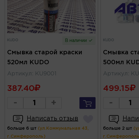
KUDO
KUDO
В наличии
Смывка старой краски
Смывка ст
520мл KUDO
500мл KU
Артикул
:
KU9001
Артикул
:
KU
387.40
499.15
-
+
-
Написать отзыв
Напи
больше 6 шт
(ул.Коммунальная 43,
больше 2 шт
(у
г.Симферополь)
г.Симферополь