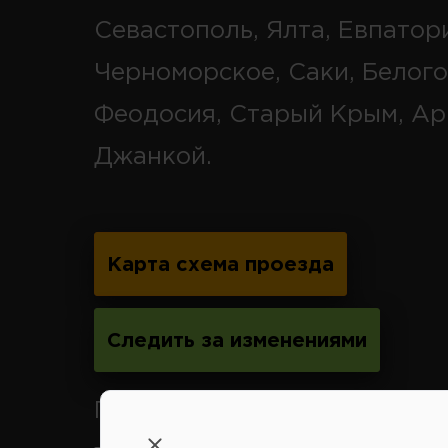
Севастополь, Ялта, Евпатор
Черноморское, Саки, Белого
Феодосия, Старый Крым, Ар
Джанкой.
Карта схема проезда
Следить за изменениями
Принимаем к оплате карты 