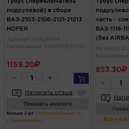
Тубус (переключатель
Тубус (пе
подрулевой) в сборе
подрулево
ВАЗ-2103-2106-2121-21213
часть - со
HOFER
ВАЗ-1118-11
(без AIRB
Артикул
:
HF628404
Каталожный
:
2105370931030
Артикул
:
21
Каталожны
1159.20
853.30
-
+
-
Написать отзыв
Напи
Показать аналоги
Показ
больше 2 шт
(ул.Коммунальная 43,
В 2-х и 
г.Симферополь)