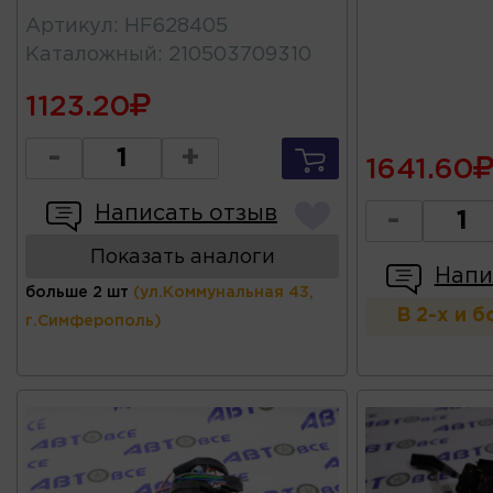
Артикул
:
HF628405
Каталожный
:
210503709310
1123.20
-
+
1641.60
Написать отзыв
-
Показать аналоги
Напи
больше 2 шт
(ул.Коммунальная 43,
В 2-х и 
г.Симферополь)