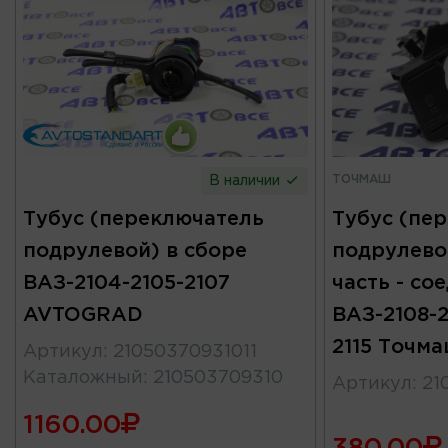
ТОЧМАШ
В наличии
Тубус (переключатель
Тубус (пе
подрулевой) в сборе
подрулево
ВАЗ-2104-2105-2107
часть - со
AVTOGRAD
ВАЗ-2108-2
2115 Точм
Артикул
:
21050370931011
Каталожный
:
210503709310
Артикул
:
21
1160.00