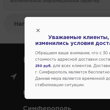
исключительно информационный характер.
Напишите нам:
Уважаемые клиенты,
изменились условия дост
Обращаем ваше внимание, что c 30
Как нас найти
стоимость адресной доставки сост
для всех клиентов. Доставк
250 руб.
г. Симферополь является бесплатно
Главный магазин: ул.
Данная мера является временной д
стабилизации ситуации.
Коммунальная 43, г.
Симферополь