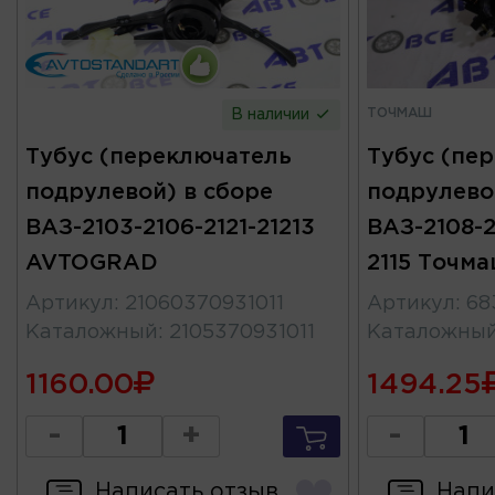
ТОЧМАШ
В наличии
Тубус (переключатель
Тубус (пе
подрулевой) в сборе
подрулево
ВАЗ-2103-2106-2121-21213
ВАЗ-2108-2
AVTOGRAD
2115 Точм
Артикул
:
21060370931011
Артикул
:
68
Каталожный
:
2105370931011
Каталожны
1160.00
1494.25
-
+
-
Написать отзыв
Напи