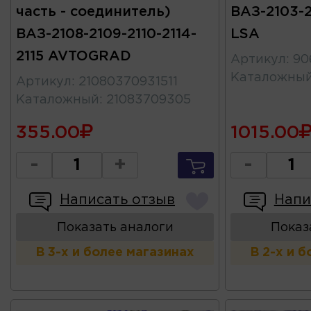
часть - соединитель)
ВАЗ-2103-2
ВАЗ-2108-2109-2110-2114-
LSA
2115 AVTOGRAD
Артикул
:
90
Каталожны
Артикул
:
21080370931511
Каталожный
:
21083709305
355.00
1015.00
-
+
-
Написать отзыв
Напи
Показать аналоги
Показ
В 3-х и более магазинах
В 2-х и 