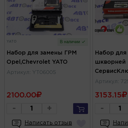
YATO
В наличии
Набор для замены ГРМ
Набор для
Opel,Chevrolet YATO
шкворней 
СервисКл
Артикул
:
YT06005
Артикул
:
72
2100.00
3153.15
-
+
-
Написать отзыв
Напи