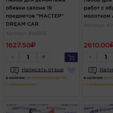
Набор для демонтажа
Набор для
обивки салона 19
работ с о
предметов "МАСТЕР"
молотком 
DREAM CAR
Артикул
:
40
Артикул
:
844065
1627.50
2610.00
-
+
-
Написать отзыв
Напи
в наличии
(ул.Коммунальная 43,
в наличии
(ул.
г.Симферополь)
г.Симферополь