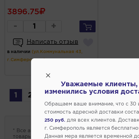
3896.75
-
+
Написать отзыв
в наличии
(ул.Коммунальная 43,
г.Симферополь)
Уважаемые клиенты,
изменились условия дост
1
2
3
4
Обращаем ваше внимание, что c 30
стоимость адресной доставки сост
для всех клиентов. Доставк
250 руб.
г. Симферополь является бесплатно
* Все автозапчасти
есть в наличии
, обновление 
Данная мера является временной д
товары проходит несколько раз в сутки.