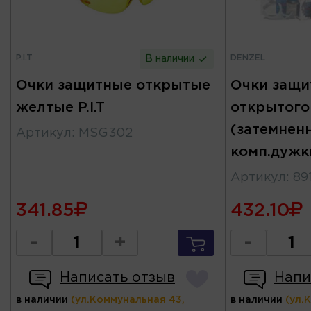
P.I.T
DENZEL
В наличии
Очки защитные открытые
Очки защи
желтые P.I.T
открытого
(затемненн
Артикул
:
MSG302
комп.дужк
Артикул
:
89
341.85
432.10
-
+
-
Написать отзыв
Напи
в наличии
(ул.Коммунальная 43,
в наличии
(ул.