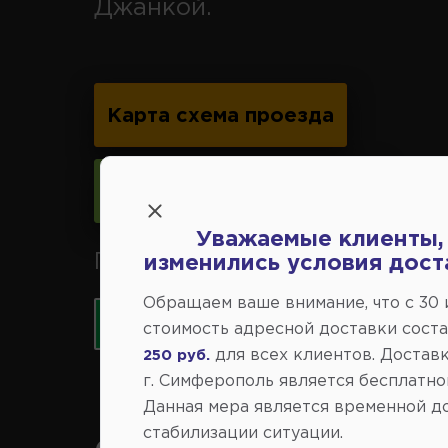
Джанкой.
Карта схема проезда
Следить за изменениями
Уважаемые клиенты,
Принимаем к оплате карты 
изменились условия дост
Обращаем ваше внимание, что c 30
стоимость адресной доставки сост
для всех клиентов. Доставк
250 руб.
г. Симферополь является бесплатно
Данная мера является временной д
стабилизации ситуации.