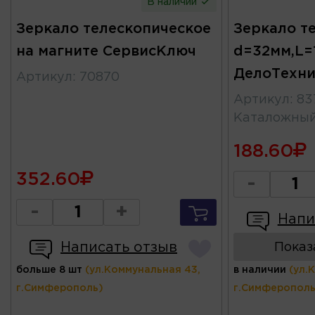
В наличии
Зеркало телескопическое
Зеркало т
на магните СервисКлюч
d=32мм,L=
ДелоТехни
Артикул
:
70870
Артикул
:
83
Каталожны
188.60
352.60
-
-
+
Напи
Написать отзыв
Показ
больше 8 шт
(ул.Коммунальная 43,
в наличии
(ул.
г.Симферополь)
г.Симферополь