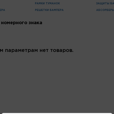
РАМКИ ТУМАНОК
ЗАЩИТЫ Б
ЕРА
РЕШЕТКИ БАМПЕРА
АБСОРБЕРЫ
 номерного знака
м параметрам нет товаров.