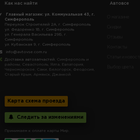
Как нас найти
Автовсе
Главный магазин: ул. Коммунальная 43, г.
О магазине
Симферополь
Переулок Строителей 2А, г. Симферополь
Скидки
ул. Федоренко 1В, г. Симферополь
ул. Генерала Васильева 29Б, г.
Отзывы
Симферополь
ул. Кубанская 9, г. Симферополь
Контакты
info@avtovse.com.ru
Статьи и новост
Доставка автозапчастей
, Симферополь и
районы, Севастополь, Ялта, Евпатория,
Выбор цвета
Черноморское, Саки, Белогорск, Феодосия,
Старый Крым, Армянск, Джанкой.
Карта схема проезда
Следить за изменениями
Принимаем к оплате карты Мир.