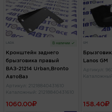
LADA
GM
В наличии
Кронштейн заднего
Брызговик
брызговика правый
Lanos GM
ВАЗ-21214 Urban,Bronto
Артикул
:
96
АвтоВаз
Каталожны
Артикул
:
21218840431610
Каталожный
:
21218840431610
1060.00
158.40