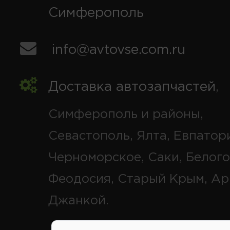
Симферополь
info@avtovse.com.ru
Доставка автозапчастей
,
Симферополь и районы,
Севастополь, Ялта, Евпатор
Черноморское, Саки, Белого
Феодосия, Старый Крым, Ар
Джанкой.