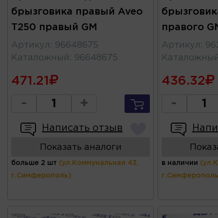
брызговика правый Aveo
брызговик
T250 правый GM
правого G
Артикул
:
96648675
Артикул
:
96
Каталожный
:
96648675
Каталожны
471.21
436.32
-
+
-
Написать отзыв
Напи
Показать аналоги
Показ
больше 2 шт
(ул.Коммунальная 43,
в наличии
(ул.
г.Симферополь)
г.Симферополь