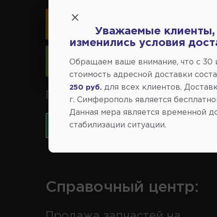
Карта схема проезда
Уважаемые клиенты,
изменились условия дост
Следить за изменениями
Обращаем ваше внимание, что c 30
стоимость адресной доставки сост
для всех клиентов. Доставк
250 руб.
Принимаем к оплате карты 
г. Симферополь является бесплатно
Данная мера является временной д
стабилизации ситуации.
Справочный центр:
Продажа запчастей на