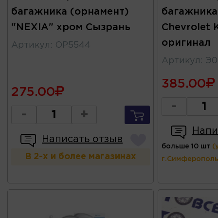
багажника (орнамент)
багажника
"NEXIA" хром Сызрань
Chevrolet 
оригинал
Артикул
:
OP5544
Артикул
:
Э0
385.00
275.00
-
-
+
Напи
Написать отзыв
больше 10 шт
(
В 2-х и более магазинах
г.Симферополь