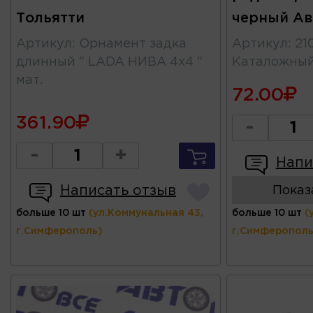
Тольятти
черный Ав
Артикул
:
Орнамент задка
Артикул
:
21
длинный " LADA НИВА 4х4 "
Каталожны
мат.
72.00
361.90
-
-
+
Напи
Написать отзыв
Показ
больше 10 шт
(ул.Коммунальная 43,
больше 10 шт
(
г.Симферополь)
г.Симферополь