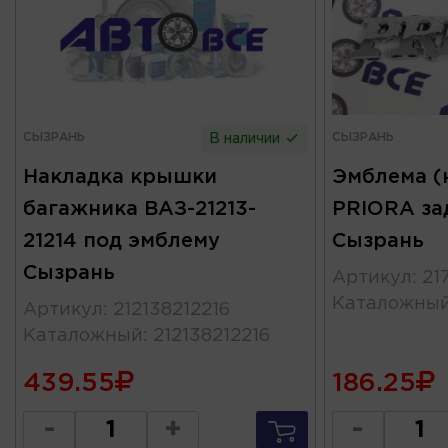
СЫЗРАНЬ
СЫЗРАНЬ
В наличии
Накладка крышки
Эмблема (
багажника ВАЗ-21213-
PRIORA за
21214 под эмблему
Сызрань
Сызрань
Артикул
:
21
Каталожны
Артикул
:
212138212216
Каталожный
:
212138212216
439.55
186.25
-
+
-