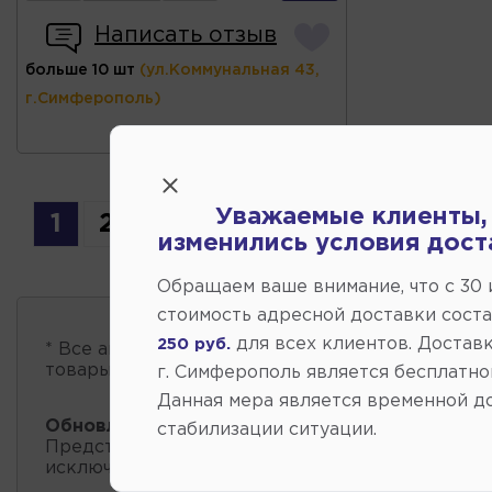
Написать отзыв
больше 10 шт
(ул.Коммунальная 43,
г.Симферополь)
Уважаемые клиенты,
1
2
3
4
5
6
7
8
изменились условия дост
Обращаем ваше внимание, что c 30
стоимость адресной доставки сост
для всех клиентов. Доставк
250 руб.
* Все автозапчасти
есть в наличии
, обновление 
товары проходит несколько раз в сутки.
г. Симферополь является бесплатно
Данная мера является временной д
Обновление остатков и цен:
17:41 2026-08-09
стабилизации ситуации.
Представленные данные о запчастях на этой ст
исключительно информационный характер.