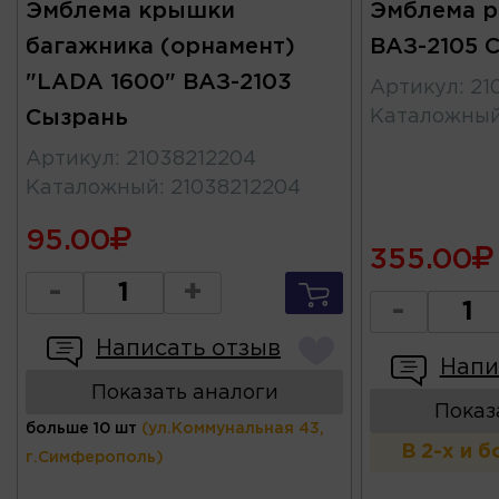
Эмблема крышки
Эмблема 
багажника (орнамент)
ВАЗ-2105 
"LADA 1600" ВАЗ-2103
Артикул
:
21
Сызрань
Каталожны
Артикул
:
21038212204
Каталожный
:
21038212204
95.00
355.00
-
+
-
Написать отзыв
Напи
Показать аналоги
Показ
больше 10 шт
(ул.Коммунальная 43,
В 2-х и 
г.Симферополь)