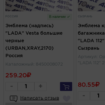
РОССИЯ
СЫЗРАНЬ
В наличии
Эмблема (надпись)
Эмблема 
"LADA" Vesta большие
багажника
черные
"LADA 112"
(URBAN,XRAY,2170)
Сызрань
Россия
Артикул
:
Ор
"LADA 112" 2
Каталожный
:
8450008072
259.20
80.55
-
+
-
Написать отзыв