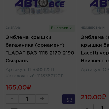
СЫЗРАНЬ
НЕИЗВЕСТНЫЙ
В наличии
Эмблема крышки
Эмблема (
багажника (орнамент)
крышки б
"LADA" ВАЗ-1118-2170-2190
Lacetti че
Сызрань
Неизвестн
Артикул
:
111838212211
Артикул
:
ОР
Каталожный
:
111838212211
165.00
210.00
-
+
-