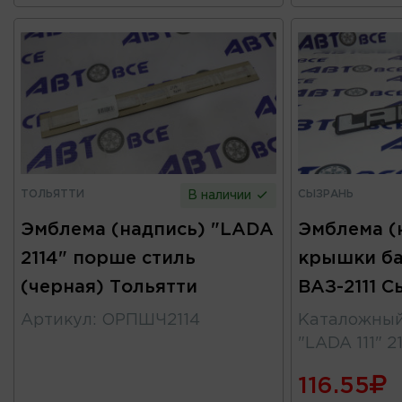
ТОЛЬЯТТИ
СЫЗРАНЬ
В наличии
Эмблема (надпись) "LADA
Эмблема (
2114" порше стиль
крышки б
(черная) Тольятти
ВАЗ-2111 С
Артикул
:
ОРПШЧ2114
Каталожны
"LADA 111" 21
116.55