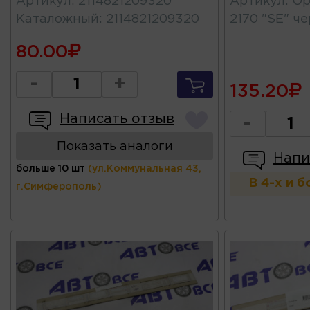
Артикул
:
2114821209320
Артикул
:
Ор
Каталожный
:
2114821209320
2170 "SE" ч
80.00
-
+
135.20
Написать отзыв
-
Показать аналоги
Напи
больше 10 шт
(ул.Коммунальная 43,
В 4-х и 
г.Симферополь)