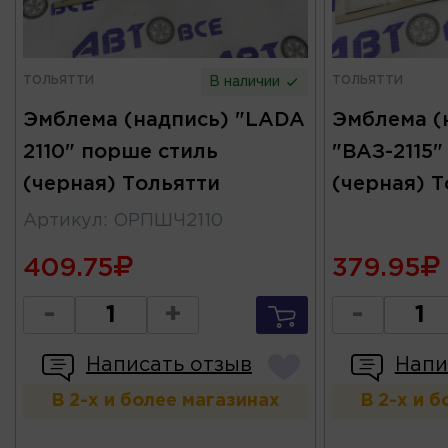
ТОЛЬЯТТИ
ТОЛЬЯТТИ
В наличии
Эмблема (надпись) "LADA
Эмблема (
2110" порше стиль
"ВАЗ-2115"
(черная) Тольятти
(черная) Т
Артикул
:
ОРПШЧ2110
409.75
379.95
-
+
-
Написать отзыв
Напи
В 2-х и более магазинах
В 2-х и 