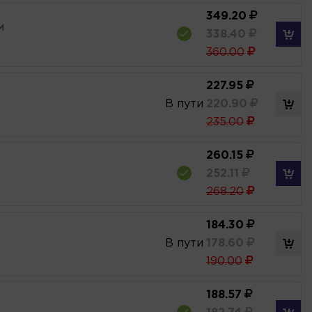
349.20
M
338.40
360.00
227.95
В пути
220.90
235.00
260.15
252.11
268.20
184.30
В пути
178.60
190.00
188.57