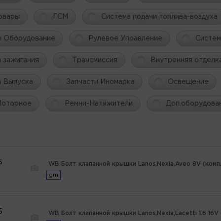
овары
ГСМ
Система подачи топлива-воздуха
о Оборудование
Рулевое Управление
Систем
 зажигания
Трансмиссия
Внутренняя отделк
а Выпуска
Запчасти Иномарка
Освещение
Моторное
Ремни-Натяжители
Доп.оборудова
Б
WB Болт клапанной крышки Lanos,Nexia,Aveo 8V (ком
gm
Б
WB Болт клапанной крышки Lanos,Nexia,Lacetti 1.6 16V