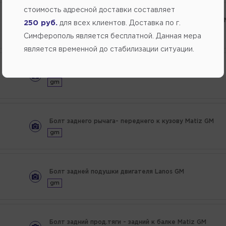
стоимость адресной доставки составляет
Болт заднего нижнего рычага DAEWOO WINDSTROM G
250 руб.
для всех клиентов. Доставка по г.
gm
Симферополь является бесплатной. Данная мера
является временной до стабилизации ситуации.
Болт заднего продольного рычага Lacetti (с 2004) GM
gm
Болт заднего рычага- переднего к кузову Matiz GM
gm
Болт задней подушки двигателя Lanos GM
gm
Болт задний прод.тяги - задний к балке Matiz GM