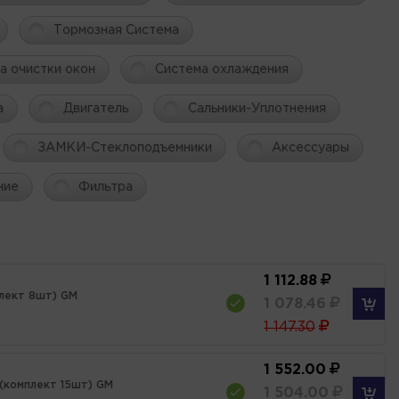
Тормозная Система
а очистки окон
Система охлаждения
а
Двигатель
Сальники-Уплотнения
ЗАМКИ-Стеклоподъемники
Аксессуары
ние
Фильтра
1 112.88
плект 8шт) GM
1 078.46
1 147.30
1 552.00
 (комплект 15шт) GM
1 504.00