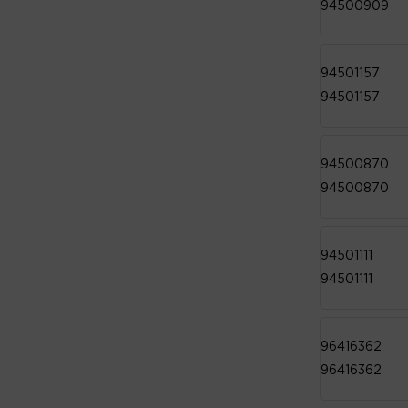
94500909
94501157
94501157
94500870
94500870
94501111
94501111
96416362
96416362