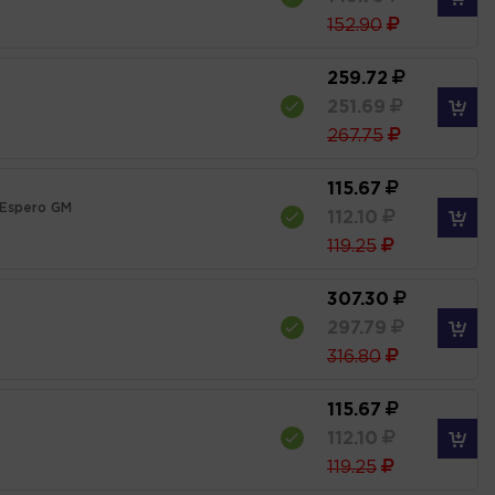
152.90
259.72
251.69
267.75
115.67
,Espero GM
112.10
119.25
307.30
297.79
316.80
115.67
112.10
119.25