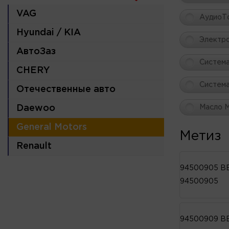
VAG
АудиоТ
Hyundai / KIA
Электр
АвтоЗаз
Система
CHERY
Систем
Отечественные авто
Daewoo
Масло 
General Motors
Метиз
Renault
94500905 В
94500905
94500909 В