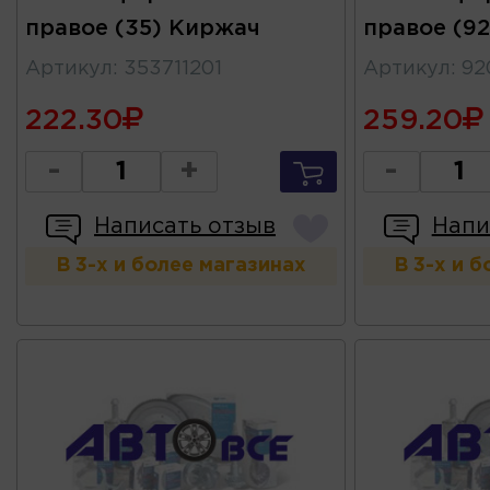
правое (35) Киржач
правое (9
Артикул
:
353711201
Артикул
:
92
222.30
259.20
-
+
-
Написать отзыв
Напи
В 3-х и более магазинах
В 3-х и 