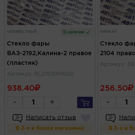
НЕИЗВЕСТНЫЙ
КИРЖАЧ
В наличии
Стекло фары
Стекло фа
ВАЗ-2192,Калина-2 правое
2104 прав
(пластик)
Артикул
:
39
Артикул
:
RL21920PW00
938.40
256.50
-
+
-
Написать отзыв
Напи
В 2-х и более магазинах
В 3-х и 