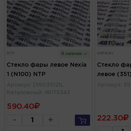
NTP
КИРЖАЧ
В наличии
Стекло фары левое Nexia
Стекло фа
1 (N100) NTP
левое (351
Артикул
:
DW031021L
Артикул
:
35
Каталожный
:
96175343
590.40
222.30
-
+