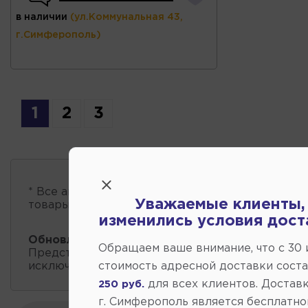
в наличии
(ул.Коммунальная 43,
г.Симферополь)
1
2
3
* Все автозапчасти
есть в наличии
, обновление 
Уважаемые клиенты,
товары проходит несколько раз в сутки.
изменились условия дост
Обновление остатков и цен:
10:01 2026-08-08
Обращаем ваше внимание, что c 30
Представленные данные о запчастях на этой ст
исключительно информационный характер.
стоимость адресной доставки сост
для всех клиентов. Доставк
250 руб.
г. Симферополь является бесплатно