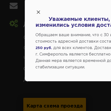
info@avtovse.com.ru
Уважаемые клиенты,
Доставка автозапчастей
,
изменились условия дост
Обращаем ваше внимание, что c 30
Симферополь и районы,
стоимость адресной доставки сост
Севастополь, Ялта, Евпатор
для всех клиентов. Доставк
250 руб.
г. Симферополь является бесплатно
Черноморское, Саки, Белого
Данная мера является временной д
стабилизации ситуации.
Феодосия, Старый Крым, Ар
Джанкой.
Карта схема проезда