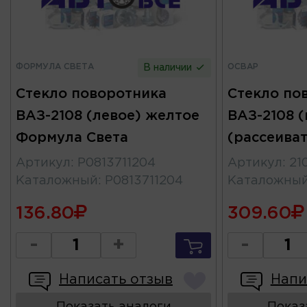
ФОРМУЛА СВЕТА
ОСВАР
В наличии
Стекло поворотника
Стекло по
ВАЗ-2108 (левое) желтое
ВАЗ-2108 (
Формула Света
(рассеива
Артикул
:
Р0813711204
Артикул
:
21
Каталожный
:
Р0813711204
Каталожны
136.80
309.60
-
+
-
Написать отзыв
Напи
Показать аналоги
Показ