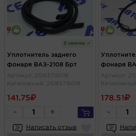
В наличии
Уплотнитель заднего
Уплотните
фонаря ВАЗ-2108 Брт
фонаря ВА
Артикул
:
21063716018
Артикул
:
21
Каталожный
:
21083716018
Каталожны
141.75
178.51
-
+
-
Написать отзыв
Напи