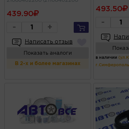
21088402200\21108402200
493.50
439.90
-
-
+
Напи
Написать отзыв
Показ
Показать аналоги
в наличии
(ул.
В 2-х и более магазинах
г.Симферополь