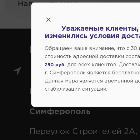
Напишите нам:
Уважаемые клиенты,
изменились условия дост
Как нас найти
Обращаем ваше внимание, что c 30
стоимость адресной доставки сост
для всех клиентов. Доставк
250 руб.
Главный магазин: ул.
г. Симферополь является бесплатно
Данная мера является временной д
стабилизации ситуации.
Коммунальная 43, г.
Симферополь
Переулок Строителей 2А, 