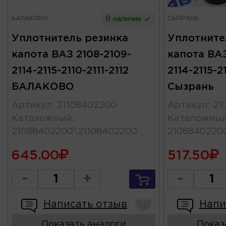
БАЛАКОВО
СЫЗРАНЬ
В наличии
Уплотнитель резинка
Уплотните
капота ВАЗ 2108-2109-
капота ВАЗ
2114-2115-2110-2111-2112
2114-2115-21
БАЛАКОВО
Сызрань
Артикул
:
21108402200
Артикул
:
21
Каталожный
:
Каталожны
21088402200\21108402200
2108840220
645.00
517.50
-
+
-
Написать отзыв
Напи
Показать аналоги
Показ