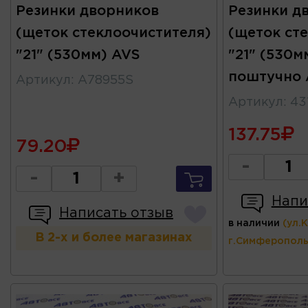
Резинки дворников
Резинки д
(щеток стеклоочистителя)
(щеток ст
"21" (530мм) AVS
"21" (530м
поштучно 
Артикул
:
A78955S
Артикул
:
43
137.75
79.20
-
-
+
Напи
Написать отзыв
в наличии
(ул.
В 2-х и более магазинах
г.Симферополь