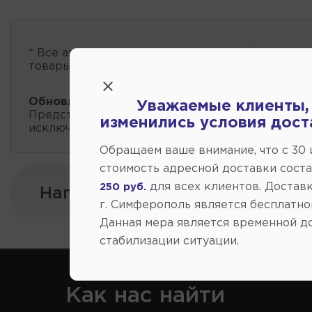
* Все автозапчасти
есть в наличии
, обновление 
товары проходит несколько раз в сутки.
Обновление остатков и цен:
18:41 2026-08-07
Уважаемые клиенты,
Представленные данные о запчастях на этой ст
изменились условия дост
исключительно информационный характер.
Обращаем ваше внимание, что c 30
стоимость адресной доставки сост
для всех клиентов. Доставк
250 руб.
Напишите нам:
г. Симферополь является бесплатно
Данная мера является временной д
стабилизации ситуации.
Как нас найти