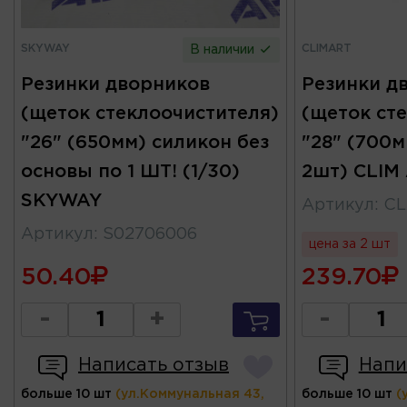
SKYWAY
CLIMART
В наличии
Резинки дворников
Резинки д
(щеток стеклоочистителя)
(щеток ст
"26" (650мм) силикон без
"28" (700м
основы по 1 ШТ! (1/30)
2шт) CLIM
SKYWAY
Артикул
:
CL
Артикул
:
S02706006
цена за 2 шт
50.40
239.70
-
+
-
Написать отзыв
Напи
больше 10 шт
(ул.Коммунальная 43,
больше 10 шт
(