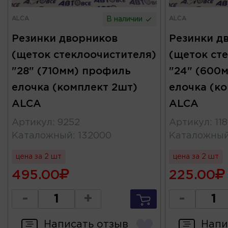
ALCA
ALCA
В наличии
Резинки дворников
Резинки д
(щеток стеклоочистителя)
(щеток ст
"28" (710мм) профиль
"24" (600
елочка (комплект 2шт)
елочка (к
ALCA
ALCA
Артикул
:
9252
Артикул
:
11
Каталожный
:
132000
Каталожны
цена за 2 шт
цена за 2 шт
495.00
225.00
-
+
-
Написать отзыв
Напи