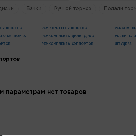
диски
Бачки
Ручной тормоз
Педали торм
СУППОРТОВ
РЕМ.КОМ-ТЫ СУППОРТОВ
РЕМКОМПЛЕ
ЕГО СУППОРТА
РЕМКОМПЛЕКТЫ ЦИЛИНДРОВ
УСИЛИТЕЛ
ОРТОВ
РЕМКОМПЛЕКТЫ СУППОРТОВ
ШТУЦЕРА
портов
м параметрам нет товаров.