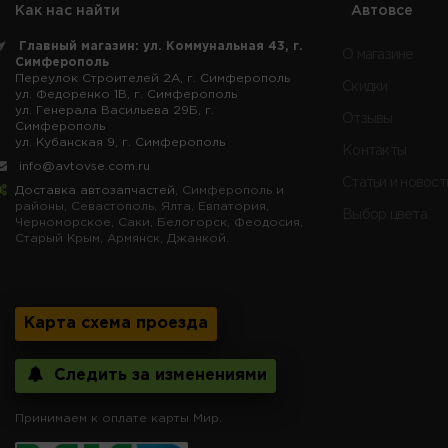
Как нас найти
Автовсе
Главный магазин: ул. Коммунальная 43, г.
О магазине
Симферополь
Переулок Строителей 2А, г. Симферополь
Скидки
ул. Федоренко 1В, г. Симферополь
ул. Генерала Васильева 29Б, г.
Отзывы
Симферополь
ул. Кубанская 9, г. Симферополь
Контакты
info@avtovse.com.ru
Статьи и новост
Доставка автозапчастей
, Симферополь и
районы, Севастополь, Ялта, Евпатория,
Выбор цвета
Черноморское, Саки, Белогорск, Феодосия,
Старый Крым, Армянск, Джанкой.
Карта схема проезда
Следить за изменениями
Принимаем к оплате карты Мир.