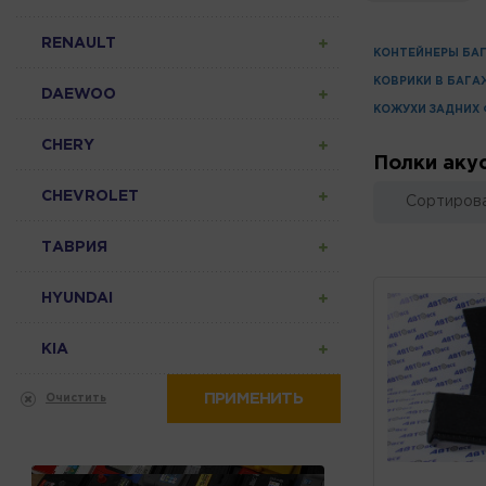
RENAULT
КОНТЕЙНЕРЫ БА
КОВРИКИ В БАГА
DAEWOO
КОЖУХИ ЗАДНИХ
CHERY
Полки аку
CHEVROLET
Сортирова
ТАВРИЯ
HYUNDAI
KIA
ПРИМЕНИТЬ
Очистить