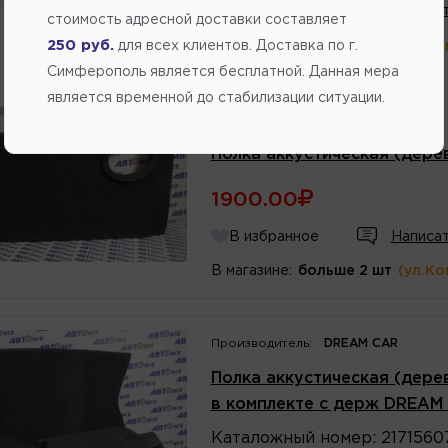
В избранное
Написат
стоимость адресной доставки составляет
250 руб.
для всех клиентов. Доставка по г.
В магазине:
больше 2 шт
(ул.Ко
Симферополь является бесплатной. Данная мера
является временной до стабилизации ситуации.
Производитель:
ТОЛЬЯТТИ
Полка аккустическая (дерев
1900.00
В избранное
Написат
В магазине:
больше 2 шт
(ул.Ко
Производитель:
DREAM CAR
Полка аккустическая (дерев
в комплекте с держ DREAM
Каталожный
номер
:
2171560