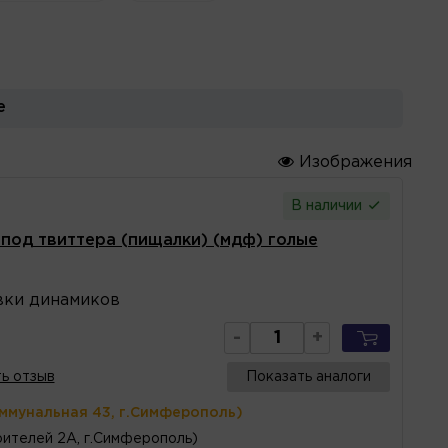
е
Изображения
В наличии
под твиттера (пищалки) (мдф) голые
вки динамиков
-
+
ь отзыв
Показать аналоги
оммунальная 43, г.Симферополь)
ителей 2А, г.Симферополь)