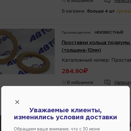
В избранное
Написат
В магазине:
больше 4 шт
(ул.К
Производитель:
НЕИЗВЕСТНЫЙ
Проставки кольца подиумы 
(толщина-10мм)
Каталожный
номер
:
Проста
284.90
В избранное
Написат
В магазине:
больше 4 шт
(ул.К
Уважаемые клиенты,
Производитель:
LADA
изменились условия доставки
Проставка динамика задне
Обращаем ваше внимание, что c 30 июня