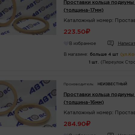
Проставки кольца подиумы 
(толщина-17мм)
Каталожный
номер
:
Проста
223.50
В избранное
Написат
В магазине:
больше 4 шт
(ул.К
1 шт.
(Переулок Стро
Производитель:
НЕИЗВЕСТНЫЙ
Проставки кольца подиумы 
(толщина-16мм)
Каталожный
номер
:
Проста
284.90