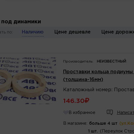
 под динамики
Наличию
Цене дешевле
Цене дорож
ть по:
Производитель:
НЕИЗВЕСТНЫЙ
Проставки кольца подиумы 
(толщина-16мм)
Каталожный
номер
:
Проста
146.30
В избранное
Написат
В магазине:
больше 4 шт
(ул.К
1 шт.
(Переулок Стро