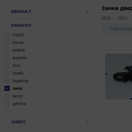
Замки две
RENAULT
sens
сенс
DAEWOO
Сортирова
matiz
nexia
nubira
espero
tico
spark
leganza
sens
lanos
gentra
CHERY