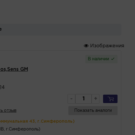
е
Изображения
В наличии
os,Sens GM
24
-
+
ь отзыв
Показать аналоги
оммунальная 43, г.Симферополь)
1В, г.Симферополь)