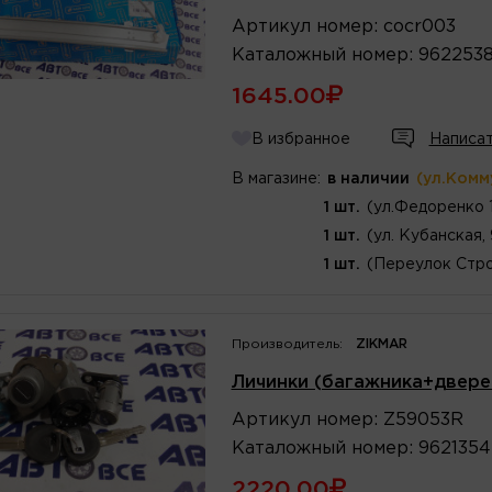
Артикул
номер
:
cocr003
Каталожный
номер
:
962253
1645.00
В избранное
Написат
В магазине:
в наличии
(ул.Комм
1 шт.
(ул.Федоренко 
1 шт.
(ул. Кубанская,
1 шт.
(Переулок Стро
Производитель:
ZIKMAR
Личинки (багажника+двере
Артикул
номер
:
Z59053R
Каталожный
номер
:
9621354
2220.00