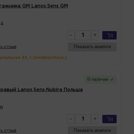
гажника GM Lanos,Sens GM
64
-
+
ь отзыв
Показать аналоги
унальная 43, г.Симферополь)
В наличии
равый Lanos,Sens,Nubira Польша
8
-
+
ь отзыв
Показать аналоги