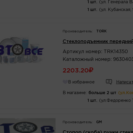
1 шт.
(ул. Генерала В
1 шт.
(ул. Кубанская,
Производитель:
TORK
Стеклоподъемник передний 
Артикул
номер
:
TRK14350
Каталожный
номер
:
963040
2203.20
В избранное
Написат
В магазине:
больше 2 шт
(ул.Ко
1 шт.
(ул.Федоренко 
Производитель:
GM
Стопор (скоба) ручки стек