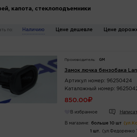
рей, капота, стеклоподъемники
Наличию
Цене дешевле
Цене дорож
ть по:
Производитель:
GM
Замок лючка бензобака Lan
Артикул
номер
:
96250424
Каталожный
номер
:
962504
850.00
В избранное
Написат
В магазине:
больше 10 шт
(ул.К
1 шт.
(ул.Федоренко 