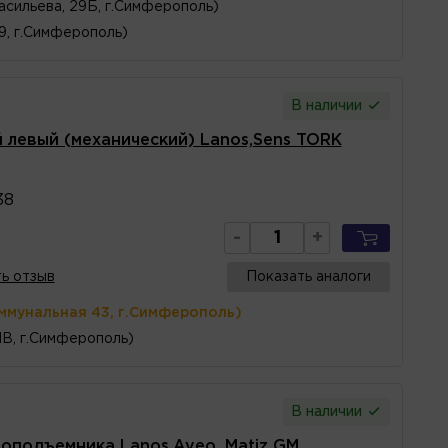
асильева, 29Б, г.Симферополь)
 9, г.Симферополь)
В наличии
левый (механический) Lanos,Sens TORK
38
-
+
ь отзыв
Показать аналоги
ммунальная 43, г.Симферополь)
1В, г.Симферополь)
В наличии
лоподъемника Lanos,Aveo, Matiz GM