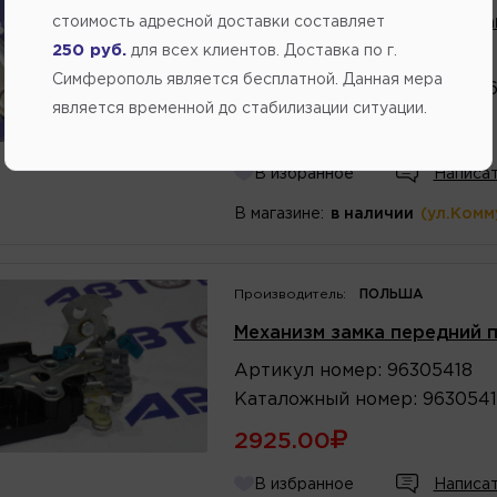
Фиксатор замка крышки ба
стоимость адресной доставки составляет
250 руб.
для всех клиентов. Доставка по г.
Артикул
номер
:
96303364
Симферополь является бесплатной. Данная мера
Каталожный
номер
:
963033
является временной до стабилизации ситуации.
973.00
В избранное
Написат
В магазине:
в наличии
(ул.Комм
Производитель:
ПОЛЬША
Механизм замка передний п
Артикул
номер
:
96305418
Каталожный
номер
:
9630541
2925.00
В избранное
Написат