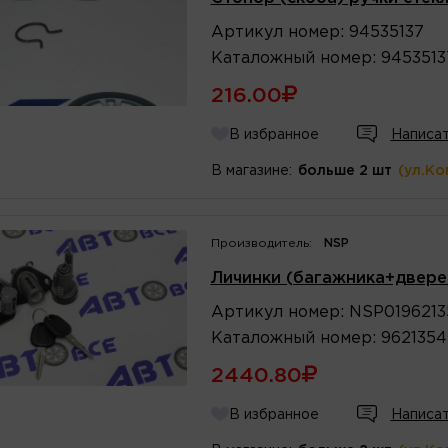
Артикул
номер
:
94535137
Каталожный
номер
:
9453513
216.00
В избранное
Написат
В магазине:
больше 2 шт
(ул.Ко
Производитель:
NSP
Личинки (багажника+двере
Артикул
номер
:
NSP0196213
Каталожный
номер
:
9621354
2440.80
В избранное
Написат