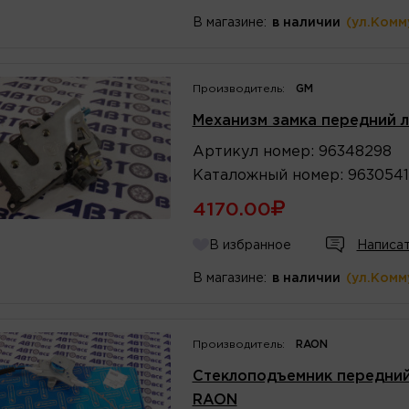
В магазине:
в наличии
(ул.Комм
Производитель:
GM
Механизм замка передний л
Артикул
номер
:
96348298
Каталожный
номер
:
9630541
4170.00
В избранное
Написат
В магазине:
в наличии
(ул.Комм
Производитель:
RAON
Стеклоподъемник передний 
RAON