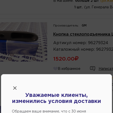
В магазине:
больше 2 шт
(ул.Ко
1 шт.
(ул. Генерала В
Производитель:
GM
Кнопка стеклоподъемника 
Артикул
номер
:
96279324
Каталожный
номер
:
962793
1520.00
В избранное
Написат
В магазине:
в наличии
(ул.Комм
1 шт.
(Переулок Стро
1 шт.
(ул. Кубанская,
Уважаемые клиенты,
изменились условия доставки
Производитель:
GM
Обращаем ваше внимание, что c 30 июня