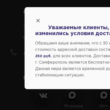
Справочный центр:
Заказ шин, дисков, запчасте
Уважаемые клиенты,
изменились условия дост
иномарки
Обращаем ваше внимание, что c 30
стоимость адресной доставки сост
+7(978) 206-206-8
для всех клиентов. Доставк
250 руб.
г. Симферополь является бесплатно
Данная мера является временной д
стабилизации ситуации.
Социальные сети:
Розница
Опт