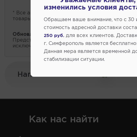
Уважаемые клиенты,
изменились условия дост
* Все автозапчасти
есть в наличии
, обновление 
товары проходит несколько раз в сутки.
Обращаем ваше внимание, что c 30
стоимость адресной доставки сост
Обновление остатков и цен:
08:20 2026-08-07
для всех клиентов. Доставк
250 руб.
Представленные данные о запчастях на этой ст
г. Симферополь является бесплатно
исключительно информационный характер.
Данная мера является временной д
стабилизации ситуации.
Напишите нам:
Как нас найти