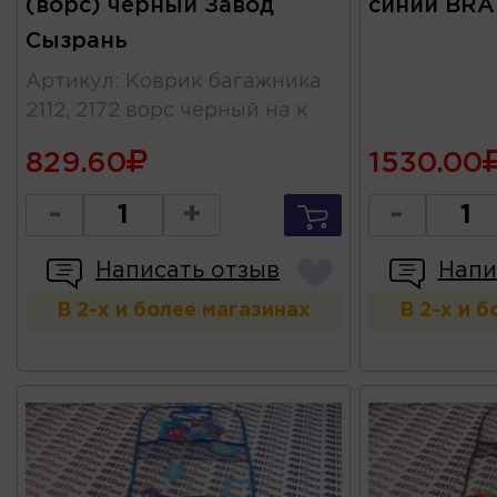
(ворс) черный Завод
синий BR
Сызрань
Артикул
:
Коврик багажника
2112, 2172 ворс черный на к
829.60
1530.00
-
+
-
Написать отзыв
Напи
В 2-х и более магазинах
В 2-х и 