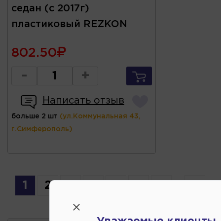
седан (с 2017г)
пластиковый REZKON
802.50
-
+
Написать отзыв
больше 2 шт
(ул.Коммунальная 43,
г.Симферополь)
1
2
3
4
5
6
7
...
11