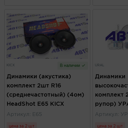
KICX
URAL
В наличии
Динамики (акустика)
Динамики
комплект 2шт R16
высокочас
(среднечастотный) (4ом)
комплект 
HeadShot E65 KICX
рупор) УР
Артикул
:
E65
Артикул
:
УР
цена за 2 шт
цена за 2 шт