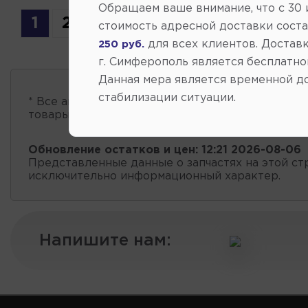
Обращаем ваше внимание, что c 30
1
2
3
4
5
6
7
...
33
стоимость адресной доставки сост
для всех клиентов. Доставк
250 руб.
г. Симферополь является бесплатно
Данная мера является временной д
стабилизации ситуации.
* Все автозапчасти
есть в наличии
, обновление 
товары проходит несколько раз в сутки.
Обновление остатков и цен:
12:21 2026-08-06
Представленные данные о запчастях на этой ст
исключительно информационный характер.
Напишите нам: