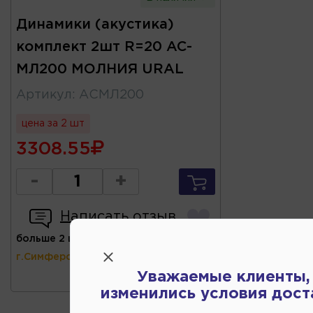
Динамики (акустика)
комплект 2шт R=20 AC-
MЛ200 МОЛНИЯ URAL
Артикул
:
АСМЛ200
цена за 2 шт
3308.55
-
+
Написать отзыв
больше 2 шт
(ул.Коммунальная 43,
г.Симферополь)
Уважаемые клиенты,
изменились условия дост