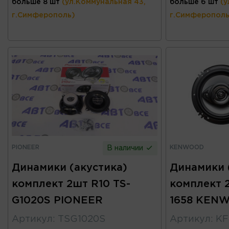
больше 8 шт
(ул.Коммунальная 43,
больше 6 шт
(у
г.Симферополь)
г.Симферополь
PIONEER
KENWOOD
В наличии
Динамики (акустика)
Динамики 
комплект 2шт R10 TS-
комплект 
G1020S PIONEER
1658 KEN
Артикул
:
TSG1020S
Артикул
:
KF