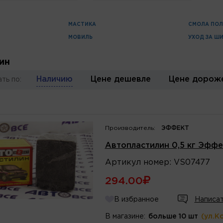
МАСТИКА
СМОЛА ПО
МОВИЛЬ
УХОД ЗА Ш
ин
Наличию
Цене дешевле
Цене дорож
ть по:
Производитель:
ЭФФЕКТ
Автопластилин 0,5 кг Эффе
Артикул
номер
:
VS07477
294.00
В избранное
Написат
В магазине:
больше 10 шт
(ул.К