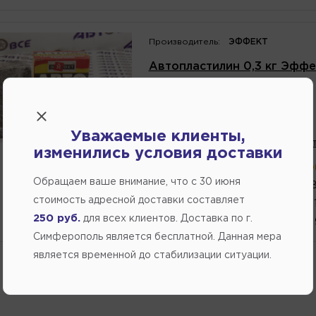
Производитель:
ЭФФЕКТ
Автопластилин 0,3 кг Эффе
Артикул
номер
:
VS07476
197.20
Уважаемые клиенты,
В избранное
Написат
изменились условия доставки
В магазине:
больше 4 шт
(ул.К
Обращаем ваше внимание, что c 30 июня
2 шт.
(ул. Генерала 
стоимость адресной доставки составляет
1 шт.
(ул.Федоренко 
250 руб.
для всех клиентов. Доставка по г.
1 шт.
(ул. Кубанская,
Симферополь является бесплатной. Данная мера
является временной до стабилизации ситуации.