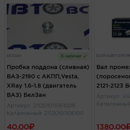
БЕЛЗАН
ВОЛГААВТОПРО
В наличии
Пробка поддона (сливная)
Вал пром
ВАЗ-2190 с АКПП,Vesta,
(поросенок
XRay 1.6-1.8 (двигатель
2121-2123
ВАЗ) БелЗан
Артикул
:
VA
Каталожны
Артикул
:
211201011061008
Каталожный
:
21120101106100
40.00
1380.00