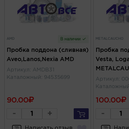
AMD
METALCAUCHO
В наличии
Пробка поддона (сливная)
Пробка по
Aveo,Lanos,Nexia AMD
Vesta, Log
METALCA
Артикул
:
AMDB31
Каталожный
:
94535699
Артикул
:
00
Каталожны
90.00
100.00
-
+
-
Написать отзыв
Напи