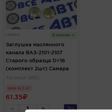
САМАРА
В наличии
Заглушка маслянного
канала ВАЗ-2101-2107
Старого образца D=16
(комплект 2шт) Самара
Артикул
:
6892
цена за 2 шт
61.35
-
+