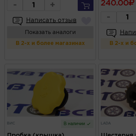
240.00
-
+
-
Написать отзыв
Напи
Показать аналоги
В 2-х и более магазинах
В 2-х и 
ВИС
LADA
В наличии
Пробка (крышка)
Шестерня 