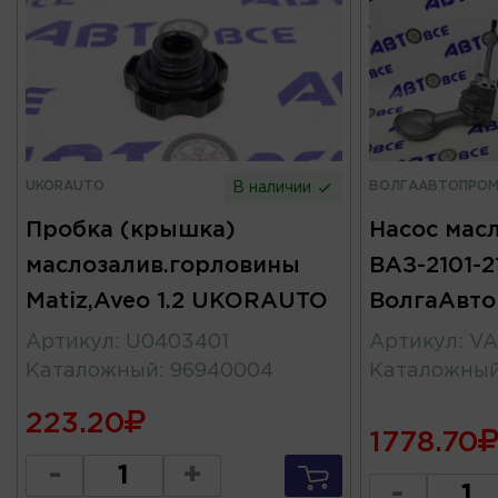
UKORAUTO
ВОЛГААВТОПРО
В наличии
Пробка (крышка)
Насос масл
маслозалив.горловины
ВАЗ-2101-2
Matiz,Aveo 1.2 UKORAUTO
ВолгаАвт
Артикул
:
U0403401
Артикул
:
VA
Каталожный
:
96940004
Каталожны
223.20
1778.70
-
+
-