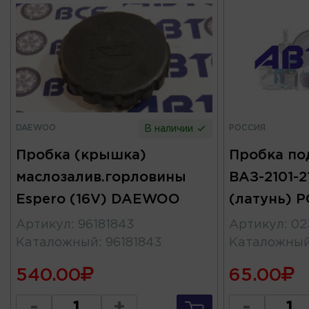
DAEWOO
РОССИЯ
В наличии
Пробка (крышка)
Пробка по
маслозалив.горловины
ВАЗ-2101-2
Espero (16V) DAEWOO
(латунь) 
Артикул
:
96181843
Артикул
:
02
Каталожный
:
96181843
Каталожны
540.00
65.00
-
+
-