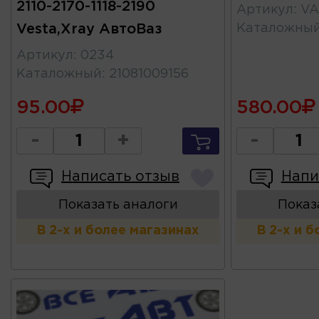
2110-2170-1118-2190
Артикул
:
VA
Vesta,Xray АвтоВаз
Каталожны
Артикул
:
0234
Каталожный
:
21081009156
95.00
580.00
-
+
-
Написать отзыв
Напи
Показать аналоги
Показ
В 2-х и более магазинах
В 2-х и 