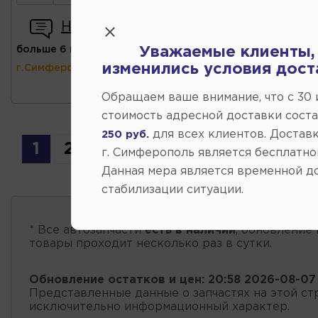
Написать отзыв
больше 6 шт
(ул.Коммунальная 43,
Уважаемые клиенты,
изменились условия дост
г.Симферополь)
Обращаем ваше внимание, что c 30
стоимость адресной доставки сост
для всех клиентов. Доставк
250 руб.
1
2
3
4
5
6
7
...
9
г. Симферополь является бесплатно
Данная мера является временной д
стабилизации ситуации.
* Все автозапчасти
есть в наличии
, обновление 
товары проходит несколько раз в сутки.
Обновление остатков и цен:
20:58 2026-08-07
Представленные данные о запчастях на этой ст
исключительно информационный характер.