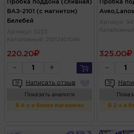
Пробка поддона (сливная)
Пробка по
ВАЗ-2101 (с магнитом)
Aveo,Lanos
Белебей
Артикул
:
94
Каталожны
Артикул
:
0223
Каталожный
:
21012401046
220.20
325.00
-
+
-
Написать отзыв
Напи
Показать аналоги
Показ
В 4-х и более магазинах
В 2-х и 