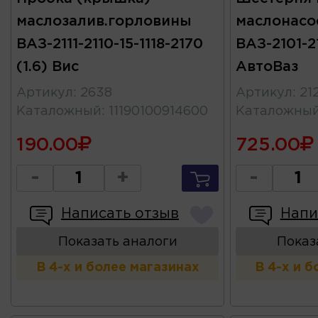
маслозалив.горловины
маслонасо
ВАЗ-2111-2110-15-1118-2170
ВАЗ-2101-2
(1.6) Вис
АвтоВаз
Артикул
:
2638
Артикул
:
21
Каталожный
:
11190100914600
Каталожны
190.00
725.00
-
+
-
Написать отзыв
Напи
Показать аналоги
Показ
В 4-х и более магазинах
В 4-х и 