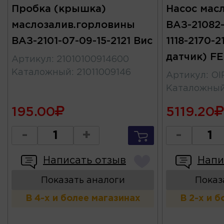
Пробка (крышка)
Насос масл
маслозалив.горловины
ВАЗ-21082-
ВАЗ-2101-07-09-15-2121 Вис
1118-2170-2
датчик) F
Артикул
:
21010100914600
Каталожный
:
21011009146
Артикул
:
OI
Каталожны
195.00
5119.20
-
+
-
Написать отзыв
Напи
Показать аналоги
Показ
В 4-х и более магазинах
В 2-х и 