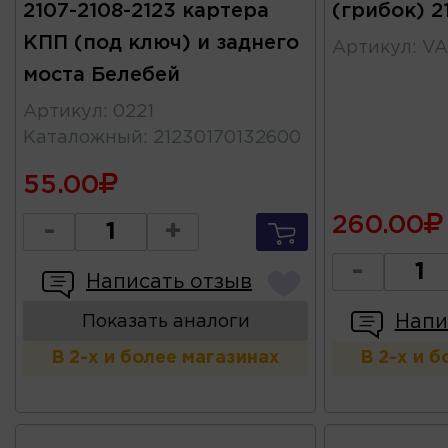
2107-2108-2123 картера
(грибок) 21
КПП (под ключ) и заднего
Артикул
:
VA
моста Белебей
Артикул
:
0221
Каталожный
:
21230170132600
55.00
260.00
-
+
-
Написать отзыв
Напи
Показать аналоги
В 2-х и более магазинах
В 2-х и 