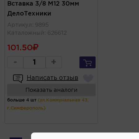
Вставка 3/8 М12 30мм
ДелоТехники
Артикул
:
9895
Каталожный
:
626612
101.50
-
+
Написать отзыв
Показать аналоги
больше 4 шт
(ул.Коммунальная 43,
г.Симферополь)