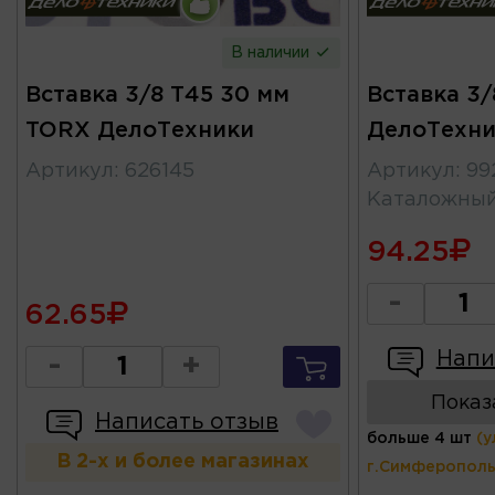
В наличии
Вставка 3/8 T45 30 мм
Вставка 3
TORX ДелоТехники
ДелоТехни
Артикул
:
626145
Артикул
:
99
Каталожны
94.25
-
62.65
Напи
-
+
Показ
Написать отзыв
больше 4 шт
(у
В 2-х и более магазинах
г.Симферополь