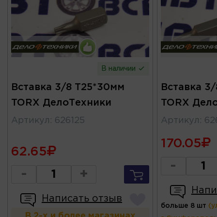
В наличии
Вставка 3/8 T25*30мм
Вставка 3/
TORX ДелоТехники
TORX Дел
Артикул
:
626125
Артикул
:
62
170.05
62.65
-
-
+
Напи
Написать отзыв
больше 8 шт
(у
В 2-х и более магазинах