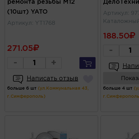
ремонта резьбы М12
ДелоТехни
(10шт) YATO
Артикул
:
97
Каталожны
Артикул
:
YT1768
188.50
271.05
-
-
+
Напи
Написать отзыв
Показ
больше 6 шт
(ул.Коммунальная 43,
больше 4 шт
(у
г.Симферополь)
г.Симферополь