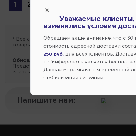
1
2
3
Уважаемые клиенты,
изменились условия дост
Обращаем ваше внимание, что c 30
* Все автозапчасти
есть в наличии
, обновление 
товары проходит несколько раз в сутки.
стоимость адресной доставки сост
для всех клиентов. Доставк
250 руб.
Обновление остатков и цен:
14:40 2026-08-08
г. Симферополь является бесплатно
Представленные данные о запчастях на этой ст
Данная мера является временной д
исключительно информационный характер.
стабилизации ситуации.
Напишите нам: