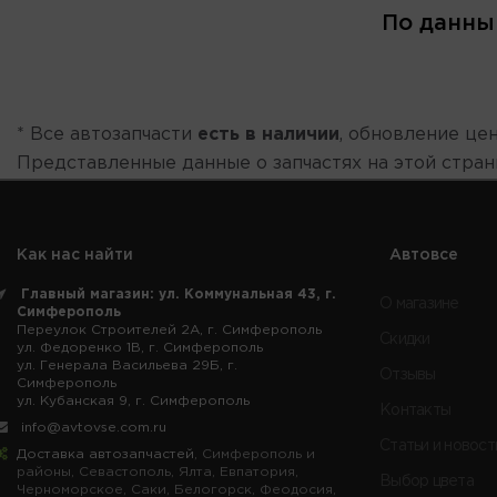
По данны
* Все автозапчасти
есть в наличии
, обновление цен
Представленные данные о запчастях на этой стра
Как нас найти
Автовсе
Главный магазин: ул. Коммунальная 43, г.
О магазине
Симферополь
Переулок Строителей 2А, г. Симферополь
Скидки
ул. Федоренко 1В, г. Симферополь
ул. Генерала Васильева 29Б, г.
Отзывы
Симферополь
ул. Кубанская 9, г. Симферополь
Контакты
info@avtovse.com.ru
Статьи и новост
Доставка автозапчастей
, Симферополь и
районы, Севастополь, Ялта, Евпатория,
Выбор цвета
Черноморское, Саки, Белогорск, Феодосия,