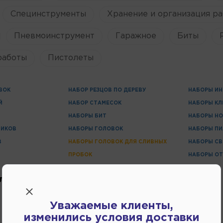
Специнструменты
Хранение и организация ра
Пневмоинструмент
Гаражное
Биты
работы
Пистолеты
ВОК
НАБОР РЕЗЦОВ ПО ДЕРЕВУ
НАБОРЫ ИН
Й
НАБОР СТАМЕСОК
НАБОРЫ К
НАБОРЫ БИТ
НАБОРЫ Н
НИКОВ
НАБОРЫ ГОЛОВОК
НАБОРЫ ПИ
В
НАБОРЫ ГОЛОВОК ДЛЯ СЛИВНЫХ
НАБОРЫ СВ
ПРОБОК
НАБОРЫ ОТ
ловок для сливных пробок
Уважаемые клиенты,
изменились условия доставки