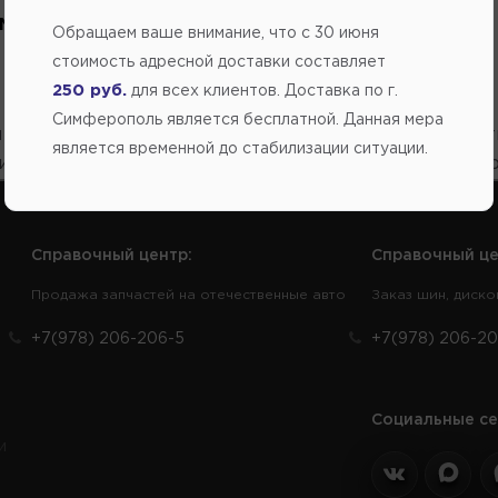
м параметрам нет товаров.
Обращаем ваше внимание, что c 30 июня
стоимость адресной доставки составляет
250 руб.
для всех клиентов. Доставка по г.
Симферополь является бесплатной. Данная мера
 и остатков на товары проходит несколько раз в сут
является временной до стабилизации ситуации.
нице несут исключительно информационный характер
Справочный центр:
Справочный це
Продажа запчастей на отечественные авто
Заказ шин, диско
+7(978) 206-206-5
+7(978) 206-20
Социальные се
и