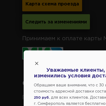
Карта схема проезда
Следить за изменениями
Принимаем к оплате карты 
Уважаемые клиенты,
изменились условия дост
Справочный центр:
Обращаем ваше внимание, что c 30
стоимость адресной доставки сост
Продажа запчастей на
для всех клиентов. Доставк
250 руб.
г. Симферополь является бесплатно