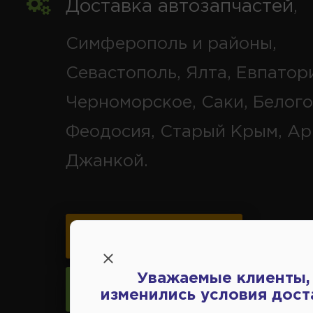
Доставка автозапчастей
,
Симферополь и районы,
Севастополь, Ялта, Евпатор
Черноморское, Саки, Белого
Феодосия, Старый Крым, Ар
Джанкой.
Карта схема проезда
Уважаемые клиенты,
Следить за изменениями
изменились условия дост