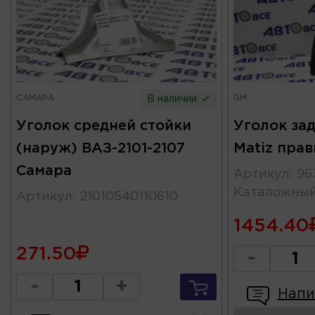
САМАРА
GM
В наличии
Уголок средней стойки
Уголок за
(наруж) ВАЗ-2101-2107
Matiz пра
Самара
Артикул
:
96
Каталожны
Артикул
:
21010540110610
1454.40
271.50
-
-
+
Напи