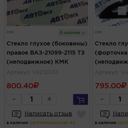
КМК
КМК
В наличии
Стекло глухое (боковины)
Стекло глу
правое ВАЗ-21099-2115 ТЗ
(форточка
(неподвижное) КМК
(неподвиж
Артикул
:
VAZS0133
Артикул
:
VA
800.40
795.00
-
+
-
Написать отзыв
Напи
в наличии
(ул.Коммунальная 43,
в наличии
(ул.