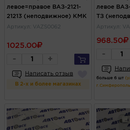
левое=правое ВАЗ-2121-
левое ВАЗ-
21213 (неподвижное) КМК
ТЗ (непод
Артикул
:
VAZS0062
Артикул
:
VA
968.50
1025.00
-
-
+
Напи
Написать отзыв
больше 6 шт
(у
В 2-х и более магазинах
г.Симферополь