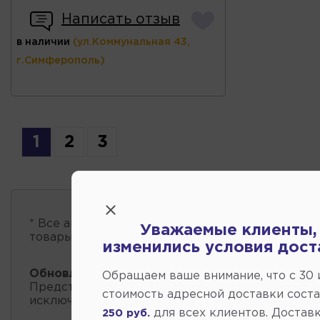
Написать отзыв
в наличии
(ул.Коммунальная 43,
г.Симферополь)
1
2
3
* Все автозапчасти
есть в наличии
, обновление 
Уважаемые клиенты,
товары проходит несколько раз в сутки.
изменились условия дост
Обновление остатков и цен:
20:58 2026-08-05
Обращаем ваше внимание, что c 30
Представленные данные о запчастях на этой ст
стоимость адресной доставки сост
исключительно информационный характер.
для всех клиентов. Доставк
250 руб.