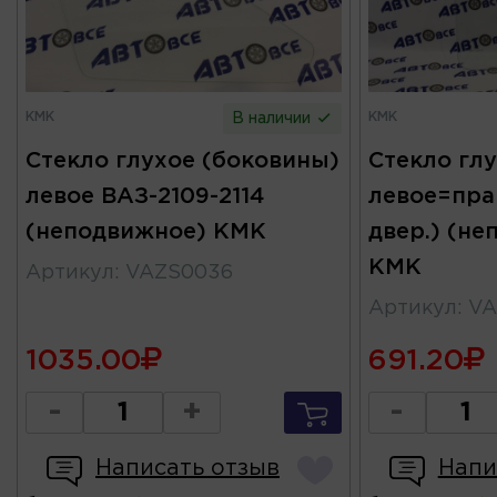
КМК
КМК
В наличии
Стекло глухое (боковины)
Стекло гл
левое ВАЗ-2109-2114
левое=прав
(неподвижное) КМК
двер.) (н
КМК
Артикул
:
VAZS0036
Артикул
:
VA
1035.00
691.20
-
+
-
Написать отзыв
Напи