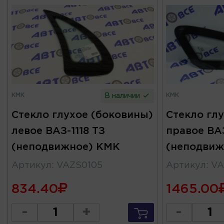
КМК
КМК
В наличии
Стекло глухое (боковины)
Стекло гл
левое ВАЗ-1118 ТЗ
правое ВАЗ
(неподвижное) КМК
(неподвиж
Артикул
:
VAZS0105
Артикул
:
VA
834.40
1465.00
-
+
-