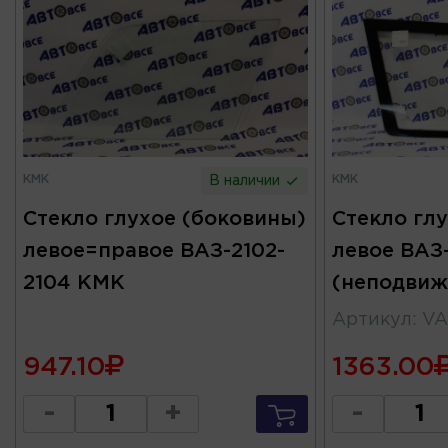
КМК
КМК
В наличии
Стекло глухое (боковины)
Стекло гл
левое=правое ВАЗ-2102-
левое ВАЗ-
2104 КМК
(неподвиж
Артикул
:
VA
947.10
1363.00
-
+
-