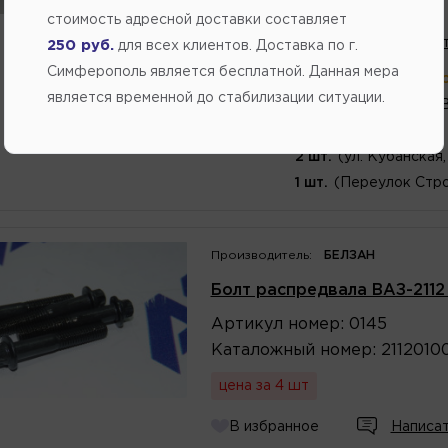
120.00
стоимость адресной доставки составляет
В избранное
Написат
250 руб.
для всех клиентов. Доставка по г.
Симферополь является бесплатной. Данная мера
В магазине:
больше 10 шт
(ул.К
является временной до стабилизации ситуации.
4 шт.
(ул. Генерала 
3 шт.
(ул.Федоренко 
2 шт.
(ул. Кубанская,
1 шт.
(Переулок Стро
Производитель:
БЕЛЗАН
Болт распредвала ВАЗ-2112
Артикул
номер
:
0145
Каталожный
номер
:
2112010
цена за 4 шт
В избранное
Написат