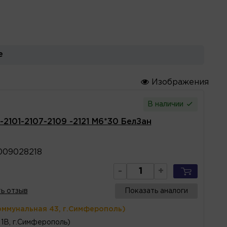
е
Изображения
В наличии
2101-2107-2109 -2121 М6*30 БелЗан
009028218
-
+
ь отзыв
Показать аналоги
оммунальная 43, г.Симферополь)
1В, г.Симферополь)