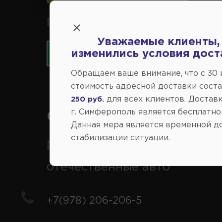
Принимаем к оплате карты 
Уважаемые клиенты,
изменились условия дост
Обращаем ваше внимание, что c 30
стоимость адресной доставки сост
для всех клиентов. Доставк
250 руб.
г. Симферополь является бесплатно
Справочный центр:
Данная мера является временной д
стабилизации ситуации.
Продажа запчастей на
отечественные авто
+7(978) 206-206-5