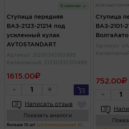
ВОЛГААВТОПРО
В наличии
Ступица передняя
Ступица п
ВАЗ-2123-21214 под
ВАЗ-2101-2
усиленный кулак
ВолгаАвт
AVTOSTANDART
Артикул
:
VA
Каталожны
Артикул
:
21230310301499
Каталожный
:
21230310301499
1615.00
752.00
-
+
-
Написать отзыв
Напи
Показать аналоги
Показ
больше 10 шт
(ул.Коммунальная 43,