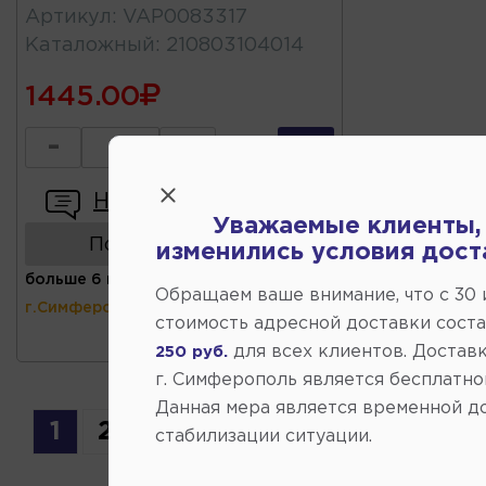
Артикул
:
VAP0083317
Каталожный
:
210803104014
1445.00
-
+
Написать отзыв
Уважаемые клиенты,
Показать аналоги
изменились условия дост
больше 6 шт
(ул.Коммунальная 43,
Обращаем ваше внимание, что c 30
г.Симферополь)
стоимость адресной доставки сост
для всех клиентов. Доставк
250 руб.
г. Симферополь является бесплатно
Данная мера является временной д
1
2
3
4
5
6
7
...
21
стабилизации ситуации.