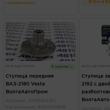
В 2-х и 
г.Симферополь)
ВОЛГААВТОПРОМ
ВОЛГААВТОПРО
В наличии
Ступица передняя
Ступица за
ВАЗ-2180 Vesta
2192 с дво
ВолгаАвтоПром
разболтов
ВолгаАвт
Артикул
:
VAP8453160
Каталожный
:
8450006806
Артикул
:
VA