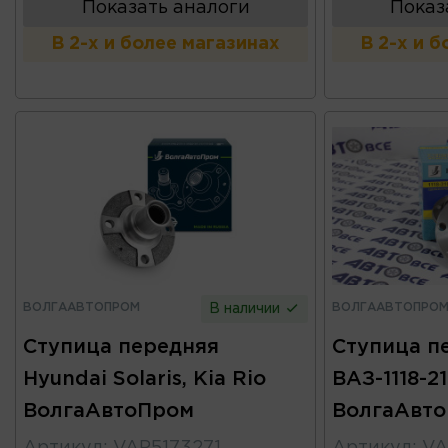
Показать аналоги
Показ
В 2-х и более магазинах
В 2-х и 
ВОЛГААВТОПРОМ
ВОЛГААВТОПРО
В наличии
Ступица передняя
Ступица п
Hyundai Solaris, Kia Rio
ВАЗ-1118-2
ВолгаАвтоПром
ВолгаАвт
Артикул
:
VAP5173271
Артикул
:
VA