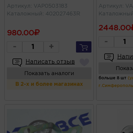
Артикул
:
VAP0503183
Артикул
:
VA
Каталожный
:
402027463R
Каталожны
2448.00
980.00
-
-
+
Напи
Написать отзыв
Показ
Показать аналоги
больше 8 шт
(у
В 2-х и более магазинах
г.Симферополь