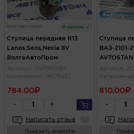
ВОЛГААВТОПРОМ
В наличии
Ступица передняя R13
Ступица п
Lanos,Sens,Nexia 8V
ВАЗ-2101-2
ВолгаАвтоПром
AVTOSTAN
Артикул
:
VAP0513184
Артикул
:
21
Каталожный
:
96176252
Каталожны
784.00
810.00
-
+
-
Написать отзыв
Напи
Показать аналоги
Показ