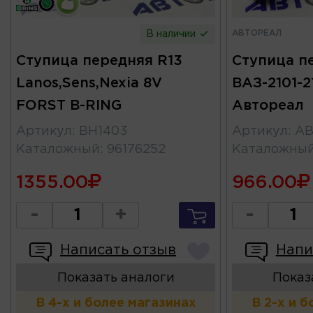
АВТОРЕАЛ
В наличии
Ступица передняя R13
Ступица п
Lanos,Sens,Nexia 8V
ВАЗ-2101-2
FORST B-RING
Автореал
Артикул
:
BH1403
Артикул
:
AB
Каталожный
:
96176252
Каталожны
1355.00
966.00
-
+
-
Написать отзыв
Напи
Показать аналоги
Показ
В 4-х и более магазинах
В 2-х и 