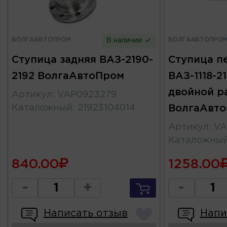
ВОЛГААВТОПРОМ
ВОЛГААВТОПРО
В наличии
Ступица задняя ВАЗ-2190-
Ступица п
2192 ВолгаАвтоПром
ВАЗ-1118-2
двойной р
Артикул
:
VAP0923279
Каталожный
:
21923104014
ВолгаАвт
Артикул
:
VA
Каталожны
840.00
1258.00
-
+
-
Написать отзыв
Напи