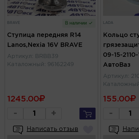
BRAVE
LADA
В наличии
Ступица передняя R14
Кольцо ст
Lanos,Nexia 16V BRAVE
грязезащи
09-15-2110-
Артикул
:
BRBB39
Каталожный
:
96162249
АвтоВаз
Артикул
:
21
Каталожны
1245.00
155.00
-
+
-
Написать отзыв
Напи