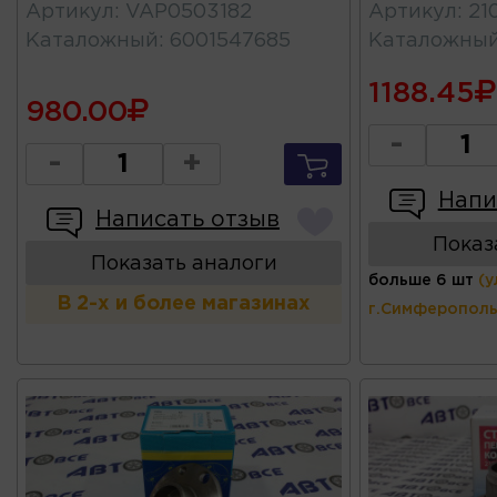
Артикул
:
VAP0503182
Артикул
:
21
Каталожный
:
6001547685
Каталожны
1188.45
980.00
-
-
+
Напи
Написать отзыв
Показ
Показать аналоги
больше 6 шт
(у
В 2-х и более магазинах
г.Симферополь