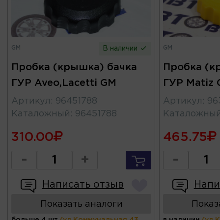
GM
GM
В наличии
Пробка (крышка) бачка
Пробка (к
ГУР Aveo,Lacetti GM
ГУР Matiz
Артикул
:
96451788
Артикул
:
96
Каталожный
:
96451788
Каталожны
310.00
465.75
-
+
-
Написать отзыв
Напи
Показать аналоги
Показ
больше 4 шт
(ул.Коммунальная 43,
в наличии
(ул.