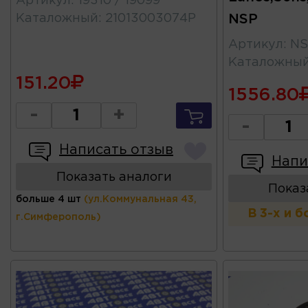
Артикул
:
19310 / 19099
Каталожный
:
21013003074Р
NSP
Артикул
:
NS
Каталожны
151.20
1556.80
-
+
-
Написать отзыв
Напи
Показать аналоги
Показ
больше 4 шт
(ул.Коммунальная 43,
В 3-х и 
г.Симферополь)