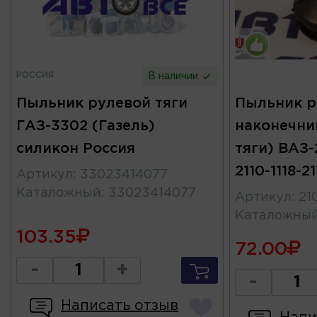
РОССИЯ
В наличии
Пыльник рулевой тяги
Пыльник р
ГАЗ-3302 (Газель)
наконечни
силикон Россия
тяги) ВАЗ-
2110-1118-2
Артикул
:
33023414077
Каталожный
:
33023414077
Артикул
:
21
Каталожны
103.35
72.00
-
+
-
Написать отзыв