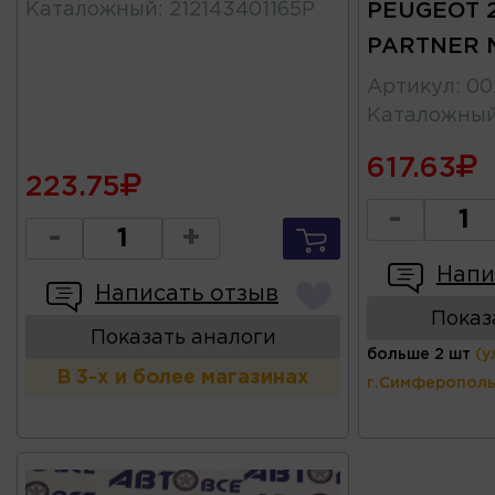
Каталожный
:
212143401165Р
PEUGEOT 2
PARTNER 
Артикул
:
00
Каталожны
617.63
223.75
-
-
+
Напи
Написать отзыв
Показ
Показать аналоги
больше 2 шт
(у
В 3-х и более магазинах
г.Симферополь