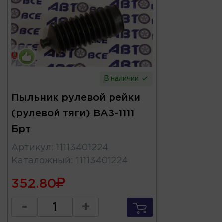
В наличии
Пыльник рулевой рейки
(рулевой тяги) ВАЗ-1111
Брт
Артикул
:
11113401224
Каталожный
:
11113401224
352.80
-
+