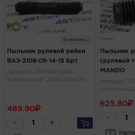
MANDO
В наличии
Пыльник рулевой рейки
Пыльник р
ВАЗ-2108-09-14-15 Брт
(рулевой тя
MANDO
Артикул
:
21083401224К
Каталожный
:
210834001224
Артикул
:
TS
Каталожны
625.80
489.90
-
-
+
Напи