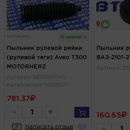
MOTORHERZ
В наличии
Пыльник рулевой рейки
Пыльник р
(рулевой тяги) Aveo T300
ВАЗ-2101-2
MOTORHERZ
Артикул
:
21
Артикул
:
RDZ0597MG
Каталожный
:
95218371
781.37
-
+
160.65
Написать отзыв
-