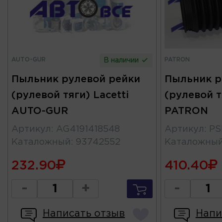
AUTO-GUR
PATRON
В наличии
Пыльник рулевой рейки
Пыльник р
(рулевой тяги) Lacetti
(рулевой тя
AUTO-GUR
PATRON
Артикул
:
AG4191418548
Артикул
:
PS
Каталожный
:
93742552
Каталожны
232.90
410.40
-
+
-
Написать отзыв
Напи