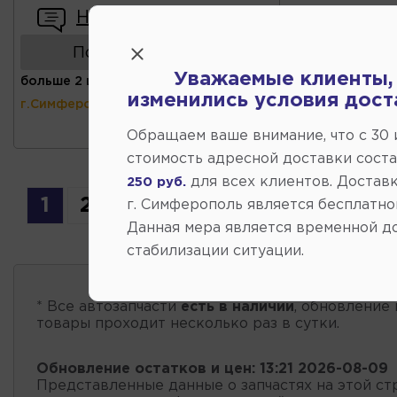
Написать отзыв
Показать аналоги
Уважаемые клиенты,
больше 2 шт
(ул.Коммунальная 43,
изменились условия дост
г.Симферополь)
Обращаем ваше внимание, что c 30
стоимость адресной доставки сост
для всех клиентов. Доставк
250 руб.
1
2
3
4
5
г. Симферополь является бесплатно
Данная мера является временной д
стабилизации ситуации.
* Все автозапчасти
есть в наличии
, обновление 
товары проходит несколько раз в сутки.
Обновление остатков и цен:
13:21 2026-08-09
Представленные данные о запчастях на этой ст