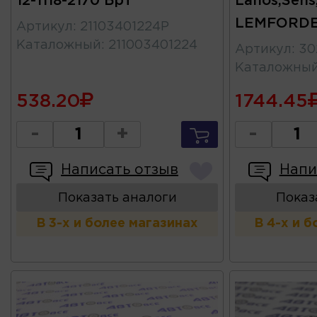
12-1118-2170 Брт
Lanos,Sens
LEMFORD
Артикул
:
21103401224Р
Каталожный
:
211003401224
Артикул
:
30
Каталожны
538.20
1744.45
-
+
-
Написать отзыв
Напи
Показать аналоги
Показ
В 3-х и более магазинах
В 4-х и 