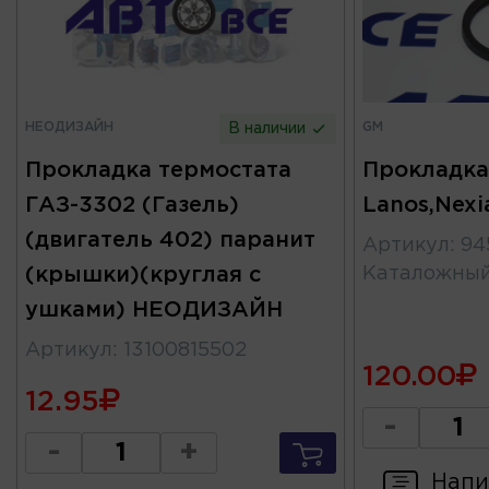
НЕОДИЗАЙН
GM
В наличии
Прокладка термостата
Прокладка
ГАЗ-3302 (Газель)
Lanos,Nexi
(двигатель 402) паранит
Артикул
:
94
(крышки)(круглая с
Каталожны
ушками) НЕОДИЗАЙН
Артикул
:
13100815502
120.00
12.95
-
-
+
Напи