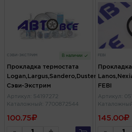
СЭВИ-ЭКСТРИМ
FEBI
В наличии
Прокладка термостата
Прокладка
Logan,Largus,Sandero,Duster
Lanos,Nexia
Сэви-Экстрим
FEBI
Артикул
:
54197272
Артикул
:
05
Каталожный
:
7700872544
Каталожны
100.75
145.00