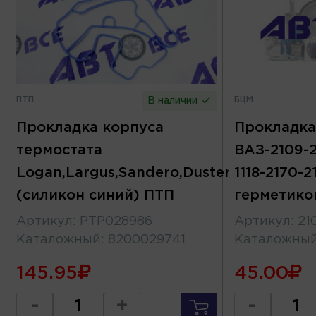
ПТП
БЦМ
В наличии
Прокладка корпуса
Прокладка
термостата
ВАЗ-2109-2
Logan,Largus,Sandero,Duster
1118-2170-2
(силикон синий) ПТП
герметико
Артикул
:
PTP028986
Артикул
:
21
Каталожный
:
8200029741
Каталожны
145.95
45.00
-
+
-