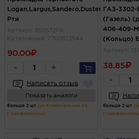
Logan,Largus,Sandero,Duster
ГАЗ-3302
Рти
(Газель) (
406-409-
Артикул
:
550572FR
Каталожный
:
7700872544
(Кольцо) 
Артикул
:
13
90.00
38.85
-
+
-
Написать отзыв
Напи
Показать аналоги
больше 2 шт
(ул.Коммунальная 43,
больше 2 шт
(у
г.Симферополь)
г.Симферополь