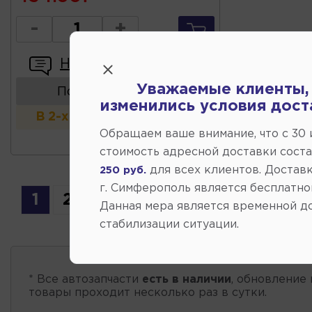
-
+
Написать отзыв
Уважаемые клиенты,
Показать аналоги
изменились условия дост
В 2-х и более магазинах
Обращаем ваше внимание, что c 30
стоимость адресной доставки сост
для всех клиентов. Доставк
250 руб.
г. Симферополь является бесплатно
1
2
Данная мера является временной д
стабилизации ситуации.
* Все автозапчасти
есть в наличии
, обновление 
товары проходит несколько раз в сутки.