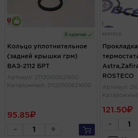
ROSTECO
В наличии
Кольцо уплотнительное
Прокладка
(задней крышки грм)
термостат
ВАЗ-2112 БРТ
Astra,Zafir
ROSTECO
Артикул
:
21120100621600
Каталожный
:
21120100621600
Артикул
:
21
Каталожны
121.50
95.85
-
-
+