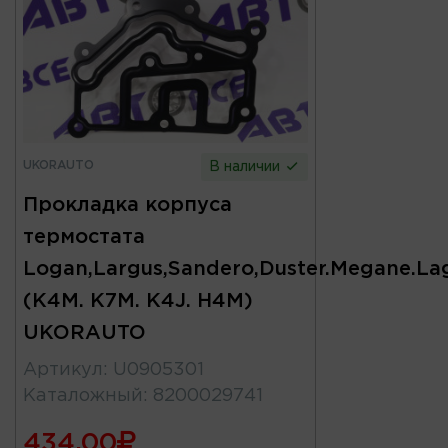
UKORAUTO
В наличии
Прокладка корпуса
термостата
Logan,Largus,Sandero,Duster.Megane.La
(K4M. K7M. K4J. H4M)
UKORAUTO
Артикул
:
U0905301
Каталожный
:
8200029741
434.00