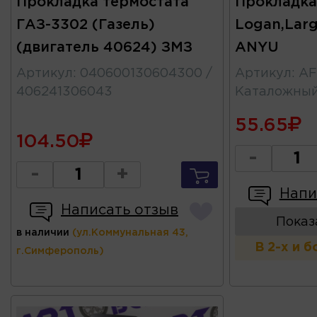
Прокладка термостата
Прокладка
ГАЗ-3302 (Газель)
Logan,Larg
(двигатель 40624) ЗМЗ
ANYU
Артикул
:
040600130604300 /
Артикул
:
AF
406241306043
Каталожны
55.65
104.50
-
-
+
Напи
Написать отзыв
Показ
в наличии
(ул.Коммунальная 43,
В 2-х и 
г.Симферополь)