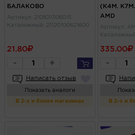
БАЛАКОВО
(K4M. K7M.
AMD
Артикул
:
210821306015
Каталожный
:
21120100621600
Артикул
:
AM
Каталожны
21.80
335.00
-
+
-
Написать отзыв
Напи
Показать аналоги
Показ
В 2-х и более магазинах
В 2-х и 