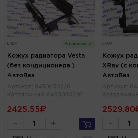
LADA
LADA
В наличии
Кожух радиатора Vesta
Кожух ради
(без кондиционера )
XRay (с к
АвтоВаз
АвтоВаз
Артикул
:
8450030226
Артикул
:
84
Каталожный
:
8450030226
Каталожны
2425.55
2529.80
-
+
-