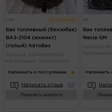
LADA
GM
Нет в наличии
Бак топливный (бензобак)
Бак топли
ВАЗ-2104 (инжект)
Nexia GM
(голый) АвтоВаз
Артикул
:
96
Каталожны
Артикул
:
21044110101000
Каталожный
:
210441101005
Напомнить о поступлении
Напомнить 
Написать отзыв
Напи
Показать аналоги
Показ