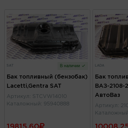
SAT
LADA
В наличии
Бак топливный (бензобак)
Бак топли
Lacetti,Gentra SAT
ВАЗ-2108-
АвтоВаз
Артикул
:
STCVW14010
Каталожный
:
95940888
Артикул
:
21
Каталожны
19815.60
10008.2