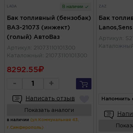
LADA
ZAZ
В наличии
Бак топливный (бензобак)
Бак топли
ВАЗ-21073 (инжект)
Lanos,Sens
(голый) АвтоВаз
Артикул
:
S2
Каталожны
Артикул
:
21073110101300
Каталожный
:
21073110101300
8292.55
-
+
Написать отзыв
Напомнить 
Показать аналоги
Напи
в наличии
(ул.Коммунальная 43,
Показ
г.Симферополь)