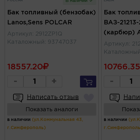
POLCAR
LADA
В наличии
Бак топливный (бензобак)
Бак топли
Lanos,Sens POLCAR
ВАЗ-21213-
(карбюр) 
Артикул
:
2912ZP1Q
Каталожный
:
93747037
Артикул
:
21
Каталожны
18557.20
10766.3
-
+
-
Написать отзыв
Напи
Показать аналоги
Показ
в наличии
(ул.Коммунальная 43,
в наличии
(ул.
г.Симферополь)
г.Симферополь