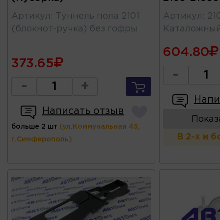
Артикул
:
Туннель пола 2101
Артикул
:
21
(блокнот-ручка) без гофры
Каталожны
604.80
373.65
-
-
+
Напи
Написать отзыв
Показ
больше 2 шт
(ул.Коммунальная 43,
В 2-х и 
г.Симферополь)