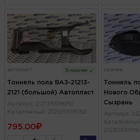
АВТОПЛАСТ
СЫЗРАНЬ
В наличии
Тоннель пола ВАЗ-21213-
Тоннель п
2121 (большой) Автопласт
Нового Об
Сызрань
Артикул
:
212135109050
Каталожный
:
212135109050
Артикул
:
21
Каталожны
795.00
21230510915