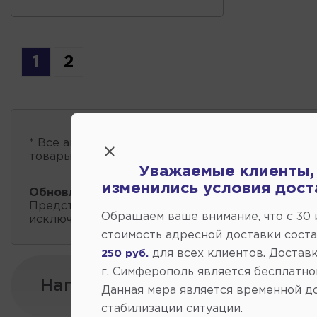
1
2
* Все автозапчасти
есть в наличии
, обновление 
товары проходит несколько раз в сутки.
Уважаемые клиенты,
изменились условия дост
Обновление остатков и цен:
11:41 2026-08-09
Представленные данные о запчастях на этой ст
Обращаем ваше внимание, что c 30
исключительно информационный характер.
стоимость адресной доставки сост
для всех клиентов. Доставк
250 руб.
г. Симферополь является бесплатно
Напишите нам:
Данная мера является временной д
стабилизации ситуации.