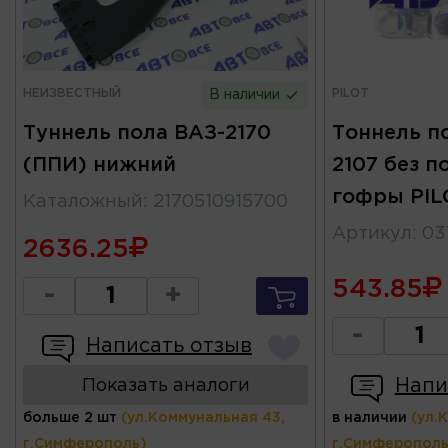
НЕИЗВЕСТНЫЙ
PILOT
В наличии
Туннель пола ВАЗ-2170
Тоннель п
(ППИ) нижний
2107 без п
гофры PIL
Каталожный
:
2170510915700
Артикул
:
03
2636.25
543.85
-
+
-
Написать отзыв
Напи
Показать аналоги
больше 2 шт
(ул.Коммунальная 43,
в наличии
(ул.
г.Симферополь)
г.Симферополь