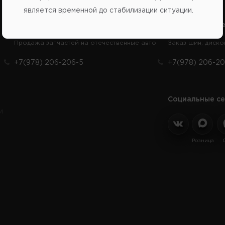
является временной до стабилизации ситуации.
Справочный центр:
Справочный це
Продажа запчастей на отечественные авто
Заказ шин, диско
+7(978) 206-206-5
+7(978) 206-20
Социальные се
и
Розница