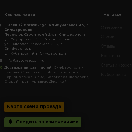
Как нас найти
Автовсе
Главный магазин: ул. Коммунальная 43, г.
О магазине
Симферополь
Переулок Строителей 2А, г. Симферополь
Скидки
ул. Федоренко 1В, г. Симферополь
ул. Генерала Васильева 29Б, г.
Отзывы
Симферополь
ул. Кубанская 9, г. Симферополь
Контакты
info@avtovse.com.ru
Статьи и новост
Доставка автозапчастей
, Симферополь и
районы, Севастополь, Ялта, Евпатория,
Выбор цвета
Черноморское, Саки, Белогорск, Феодосия,
Старый Крым, Армянск, Джанкой.
Карта схема проезда
Следить за изменениями