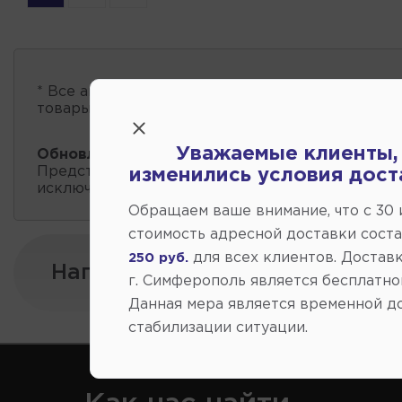
* Все автозапчасти
есть в наличии
, обновление 
товары проходит несколько раз в сутки.
Уважаемые клиенты,
Обновление остатков и цен:
20:59 2026-08-08
Представленные данные о запчастях на этой ст
изменились условия дост
исключительно информационный характер.
Обращаем ваше внимание, что c 30
стоимость адресной доставки сост
для всех клиентов. Доставк
250 руб.
Напишите нам:
г. Симферополь является бесплатно
Данная мера является временной д
стабилизации ситуации.