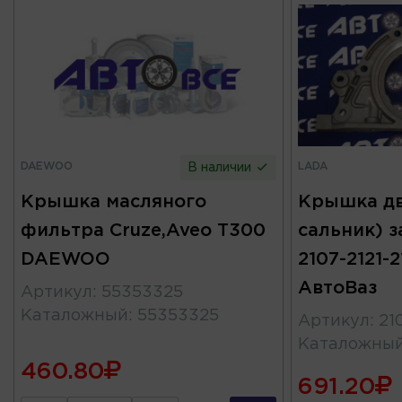
DAEWOO
LADA
В наличии
Крышка масляного
Крышка дв
фильтра Cruze,Aveo T300
сальник) з
DAEWOO
2107-2121-2
АвтоВаз
Артикул
:
55353325
Каталожный
:
55353325
Артикул
:
21
Каталожны
460.80
691.20