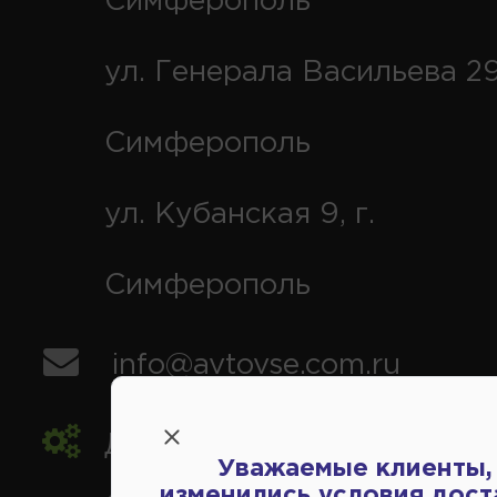
Симферополь
ул. Генерала Васильева 29
Симферополь
ул. Кубанская 9, г.
Симферополь
info@avtovse.com.ru
Доставка автозапчастей
,
Уважаемые клиенты,
изменились условия дост