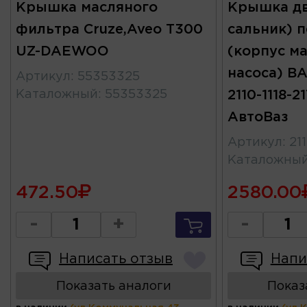
Крышка масляного
Крышка дв
фильтра Cruze,Aveo T300
сальник) 
UZ-DAEWOO
(корпус м
насоса) ВА
Артикул
:
55353325
Каталожный
:
55353325
2110-1118-2
АвтоВаз
Артикул
:
21
Каталожны
472.50
2580.00
-
+
-
Написать отзыв
Напи
Показать аналоги
Показ