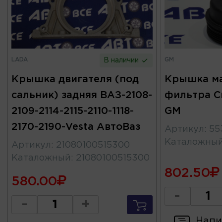
LADA
GM
В наличии
Крышка двигателя (под
Крышка м
сальник) задняя ВАЗ-2108-
фильтра C
2109-2114-2115-2110-1118-
GM
2170-2190-Vesta АвтоВаз
Артикул
:
55
Каталожны
Артикул
:
21080100515300
Каталожный
:
21080100515300
802.50
580.00
-
-
+
Напи