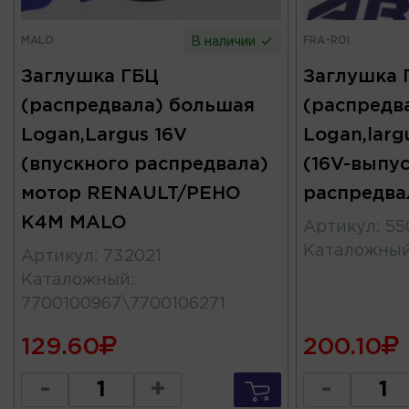
MALO
FRA-ROI
В наличии
Заглушка ГБЦ
Заглушка 
(распредвала) большая
(распредв
Logan,Largus 16V
Logan,larg
(впускного распредвала)
(16V-выпу
мотор RENAULT/РЕНО
распредва
K4M MALO
Артикул
:
55
Каталожны
Артикул
:
732021
Каталожный
:
7700100967\7700106271
129.60
200.10
-
+
-