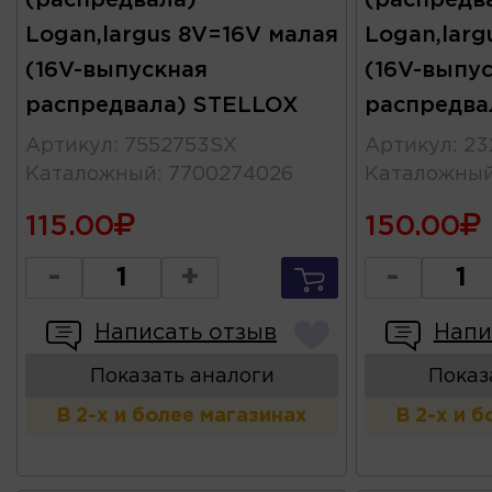
Logan,largus 8V=16V малая
Logan,larg
(16V-выпускная
(16V-выпу
распредвала) STELLOX
распредва
Артикул
:
7552753SX
Артикул
:
23
Каталожный
:
7700274026
Каталожны
115.00
150.00
-
+
-
Написать отзыв
Напи
Показать аналоги
Показ
В 2-х и более магазинах
В 2-х и 