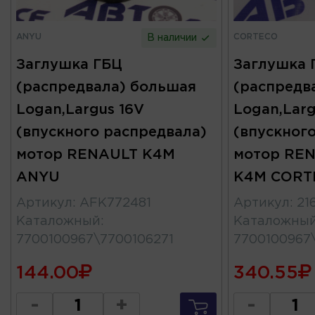
ANYU
CORTECO
В наличии
Заглушка ГБЦ
Заглушка 
(распредвала) большая
(распредв
Logan,Largus 16V
Logan,Larg
(впускного распредвала)
(впускног
мотор RENAULT K4M
мотор RE
ANYU
K4M CORT
Артикул
:
AFK772481
Артикул
:
21
Каталожный
:
Каталожны
7700100967\7700106271
7700100967
144.00
340.55
-
+
-