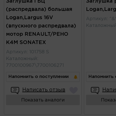
Заглушка ГБЦ
Заглушка 
(распредвала) большая
Logan,Larg
Logan,Largus 16V
Артикул
:
^&
(впускного распредвала)
Каталожны
мотор RENAULT/РЕНО
K4M SONATEX
Артикул
:
101758 S
Каталожный
:
7700100967\7700106271
Напомнить о поступлении
Напомнить 
Написать отзыв
Напи
Показать аналоги
Показ