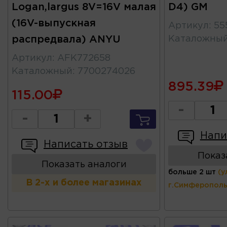
Logan,largus 8V=16V малая
D4) GM
(16V-выпускная
Артикул
:
55
распредвала) ANYU
Каталожны
Артикул
:
AFK772658
Каталожный
:
7700274026
895.39
115.00
-
-
+
Напи
Написать отзыв
Показ
Показать аналоги
больше 2 шт
(у
В 2-х и более магазинах
г.Симферополь