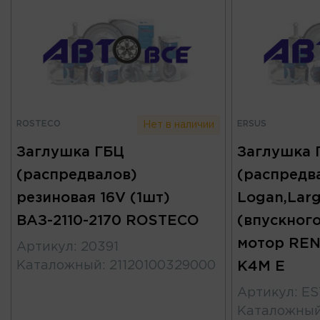
ROSTECO
ERSUS
Нет в наличии
Заглушка ГБЦ
Заглушка 
(распредвалов)
(распредв
резиновая 16V (1шт)
Logan,Larg
ВАЗ-2110-2170 ROSTECO
(впускног
мотор RE
Артикул
:
20391
Каталожный
:
21120100329000
K4M E
Артикул
:
ES
Каталожны