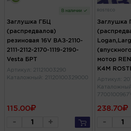
ROSTECO
В наличии
Заглушка ГБЦ
Заглушка 
(распредвалов)
(распредв
резиновая 16V ВАЗ-2110-
Logan,Larg
2111-2112-2170-1119-2190-
(впускног
Vesta БРТ
мотор RE
K4M ROST
Артикул
:
21121003290
Каталожный
:
21120100329000
Артикул
:
20
Каталожны
7700100967
115.00
238.70
-
+
-