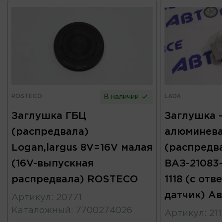
ROSTECO
LADA
В наличии
Заглушка ГБЦ
Заглушка 
(распредвала)
алюминев
Logan,largus 8V=16V малая
(распредв
(16V-выпускная
ВАЗ-21083-2
распредвала) ROSTECO
1118 (с от
датчик) А
Артикул
:
20771
Каталожный
:
7700274026
Артикул
:
21