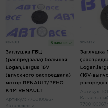
RENAULT
SONATEX
В наличии
Заглушка ГБЦ
Заглушка 
(распредвала) большая
(распредв
Logan,Largus 16V
Logan,larg
(впускного распредвала)
(16V-выпу
мотор RENAULT/РЕНО
распредва
K4M RENAULT
Артикул
:
10
Каталожны
Артикул
:
7700100967
7700100967
Каталожный
: