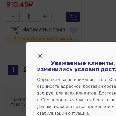
910.45
-
+
Написать отзыв
В 2-х и более магазинах
Уважаемые клиенты,
1
2
3
4
изменились условия дост
Обращаем ваше внимание, что c 30
стоимость адресной доставки сост
для всех клиентов. Доставк
250 руб.
* Все автозапчасти
есть в наличии
, обновление 
г. Симферополь является бесплатно
товары проходит несколько раз в сутки.
Данная мера является временной д
стабилизации ситуации.