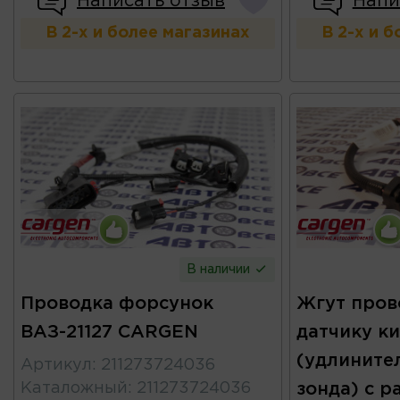
Написать отзыв
Напи
В 2-х и более магазинах
В 2-х и 
В наличии
Проводка форсунок
Жгут пров
ВАЗ-21127 CARGEN
датчику к
(удлините
Артикул
:
211273724036
Каталожный
:
211273724036
зонда) с р