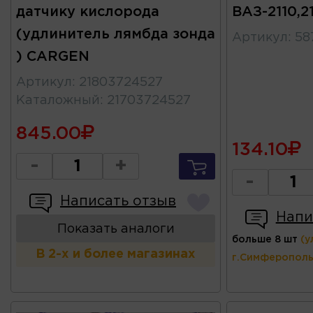
датчику кислорода
ВАЗ-2110,21
(удлинитель лямбда зонда
Артикул
:
58
) CARGEN
Артикул
:
21803724527
Каталожный
:
21703724527
845.00
134.10
-
+
-
Написать отзыв
Напи
Показать аналоги
больше 8 шт
(у
В 2-х и более магазинах
г.Симферополь