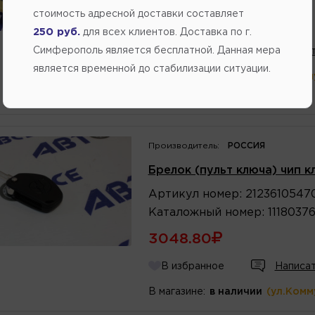
стоимость адресной доставки составляет
351.45
250 руб.
для всех клиентов. Доставка по г.
Симферополь является бесплатной. Данная мера
В избранное
Написат
является временной до стабилизации ситуации.
В магазине:
в наличии
(ул.Комм
2 шт.
(ул.Федоренко 
Производитель:
РОССИЯ
Брелок (пульт ключа) чип к
Артикул
номер
:
2123610547
Каталожный
номер
:
1118037
3048.80
В избранное
Написат
В магазине:
в наличии
(ул.Комм