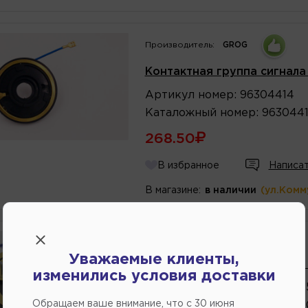
Производитель:
GROG
Контактная группа сигнала
Артикул
номер
:
96304414
Каталожный
номер
:
963044
268.50
В избранное
Написат
В магазине:
в наличии
(ул.Комм
Производитель:
НЕИЗВЕСТНЫЙ
Уважаемые клиенты,
Контактная группа сигнала 
изменились условия доставки
Артикул
номер
:
2110340204
Обращаем ваше внимание, что c 30 июня
Каталожный
номер
:
211003