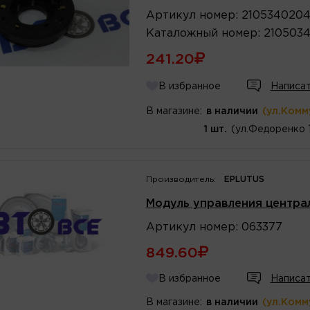
Артикул
номер
:
210534020
Каталожный
номер
:
210503
241.20
В избранное
Написат
В магазине:
в наличии
(ул.Комм
1 шт.
(ул.Федоренко 
Производитель:
EPLUTUS
Модуль управления центра
Артикул
номер
:
063377
849.60
В избранное
Написат
В магазине:
в наличии
(ул.Комм