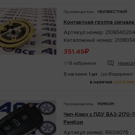
Производитель:
НЕИЗВЕСТНЫЙ
Контактная группа сигнала
Артикул
номер
:
210834020
Каталожный
номер
:
210803
351.45
В избранное
Написат
В магазине:
1 шт.
(ул.Федоренко 
в наличии
(ул.Комм
Производитель:
РЕМКОМ
Чип-Ключ с ПДУ ВАЗ-2170-11
РемКом
Артикул
номер
:
RK04076