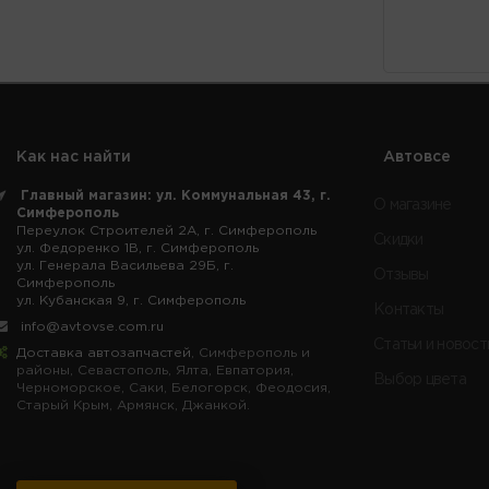
Как нас найти
Автовсе
Главный магазин: ул. Коммунальная 43, г.
О магазине
Симферополь
Переулок Строителей 2А, г. Симферополь
Скидки
ул. Федоренко 1В, г. Симферополь
ул. Генерала Васильева 29Б, г.
Отзывы
Симферополь
ул. Кубанская 9, г. Симферополь
Контакты
info@avtovse.com.ru
Статьи и новост
Доставка автозапчастей
, Симферополь и
районы, Севастополь, Ялта, Евпатория,
Выбор цвета
Черноморское, Саки, Белогорск, Феодосия,
Старый Крым, Армянск, Джанкой.