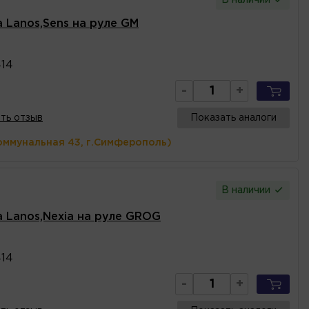
 Lanos,Sens на руле GM
14
-
+
ть отзыв
Показать аналоги
оммунальная 43, г.Симферополь)
В наличии
а Lanos,Nexia на руле GROG
14
-
+