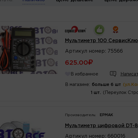
ть по:
Мультиметр 100 СервисКлю
Артикул
номер
:
75566
625.00
В избранное
Написат
В магазине:
больше 6 шт
(ул.К
1 шт.
(Переулок Стро
Производитель:
ЕРМАК
Мультиметр цифровой DT-8
Артикул
номер
:
660016