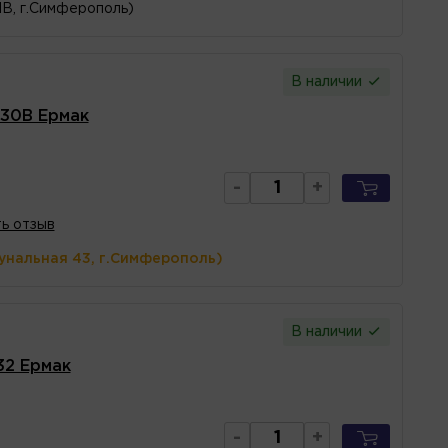
1В, г.Симферополь)
В наличии
30B Ермак
-
+
ь отзыв
унальная 43, г.Симферополь)
В наличии
32 Ермак
-
+