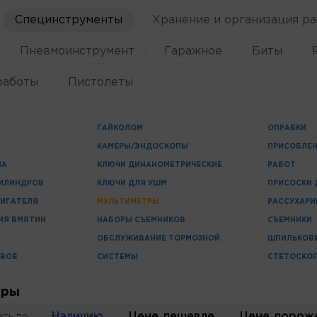
Специнструменты
Хранение и организация ра
Пневмоинструмент
Гаражное
Биты
работы
Пистолеты
ГАЙКОЛОМ
ОПРАВКИ
КАМЕРЫ/ЭНДОСКОПЫ
ПРИСОБЛЕН
ЛА
КЛЮЧИ ДИНАНОМЕТРИЧЕСКИЕ
РАБОТ
ЦИЛИНДРОВ
КЛЮЧИ ДЛЯ УШМ
ПРИСОСКИ 
ВИГАТЕЛЯ
МУЛЬТИМЕТРЫ
РАССУХАРИ
ИЯ ВМЯТИН
НАБОРЫ СЪЕМНИКОВ
СЪЕМНИКИ
ОБСЛУЖИВАНИЕ ТОРМОЗНОЙ
ШПИЛЬКОВ
ИВОВ
СИСТЕМЫ
СТЕТОСКО
тры
Наличию
Цене дешевле
Цене дорож