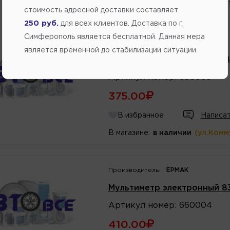
1 шт.
(ул.Федоренко 
стоимость адресной доставки составляет
250 руб.
для всех клиентов. Доставка по г.
Симферополь является бесплатной. Данная мера
Производитель:
ЕРМАК
является временной до стабилизации ситуации.
Мультиметр цифровой DT-8
Артикул
номер
:
660003
375.00
В избранное
Написат
В магазине:
в наличии
(ул.Комм
Производитель:
ЕРМАК
Мультиметр электронный 8
Артикул
номер
:
660004
410.00